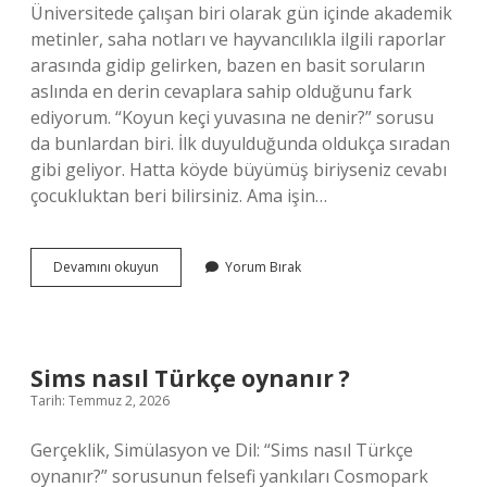
Üniversitede çalışan biri olarak gün içinde akademik
metinler, saha notları ve hayvancılıkla ilgili raporlar
arasında gidip gelirken, bazen en basit soruların
aslında en derin cevaplara sahip olduğunu fark
ediyorum. “Koyun keçi yuvasına ne denir?” sorusu
da bunlardan biri. İlk duyulduğunda oldukça sıradan
gibi geliyor. Hatta köyde büyümüş biriyseniz cevabı
çocukluktan beri bilirsiniz. Ama işin…
Hayvanların
Devamını okuyun
Yorum Bırak
evine
ne
denir
?
Sims nasıl Türkçe oynanır ?
Tarih: Temmuz 2, 2026
Gerçeklik, Simülasyon ve Dil: “Sims nasıl Türkçe
oynanır?” sorusunun felsefi yankıları Cosmopark