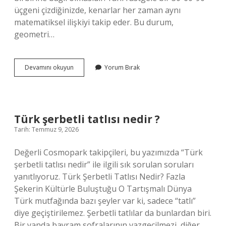
üçgeni çizdiğinizde, kenarlar her zaman aynı
matematiksel ilişkiyi takip eder. Bu durum,
geometri…
30
Devamını okuyun
Yorum Bırak
60
90
üçgeninin
kenar
uzunlukları
Türk şerbetli tatlısı nedir ?
?
Tarih: Temmuz 9, 2026
Değerli Cosmopark takipçileri, bu yazımızda “Türk
şerbetli tatlısı nedir” ile ilgili sık sorulan soruları
yanıtlıyoruz. Türk Şerbetli Tatlısı Nedir? Fazla
Şekerin Kültürle Buluştuğu O Tartışmalı Dünya
Türk mutfağında bazı şeyler var ki, sadece “tatlı”
diye geçiştirilemez. Şerbetli tatlılar da bunlardan biri.
Bir yanda bayram sofralarının vazgeçilmezi, diğer