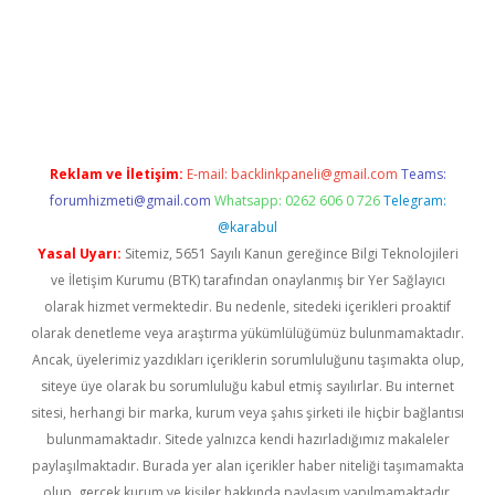
 giriş
Reklam ve İletişim:
E-mail:
backlinkpaneli@gmail.com
Teams:
forumhizmeti@gmail.com
Whatsapp: 0262 606 0 726
Telegram:
@karabul
Yasal Uyarı:
Sitemiz, 5651 Sayılı Kanun gereğince Bilgi Teknolojileri
ve İletişim Kurumu (BTK) tarafından onaylanmış bir Yer Sağlayıcı
olarak hizmet vermektedir. Bu nedenle, sitedeki içerikleri proaktif
olarak denetleme veya araştırma yükümlülüğümüz bulunmamaktadır.
Ancak, üyelerimiz yazdıkları içeriklerin sorumluluğunu taşımakta olup,
siteye üye olarak bu sorumluluğu kabul etmiş sayılırlar. Bu internet
sitesi, herhangi bir marka, kurum veya şahıs şirketi ile hiçbir bağlantısı
bulunmamaktadır. Sitede yalnızca kendi hazırladığımız makaleler
paylaşılmaktadır. Burada yer alan içerikler haber niteliği taşımamakta
olup, gerçek kurum ve kişiler hakkında paylaşım yapılmamaktadır.