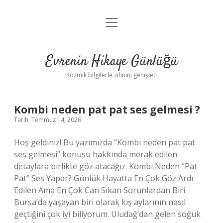
menüyü
Anasayfa
aç
Gizlilik Politikası
Evrenin Hikaye Günlüğü
Yasal Uyarı
Kozmik bilgilerle zihnini genişlet!
Hakkımızda
Evrenin
Kombi neden pat pat ses gelmesi ?
Tarih: Temmuz 14, 2026
Hikaye
Hoş geldiniz! Bu yazımızda “Kombi neden pat pat
Günlüğü
ses gelmesi” konusu hakkında merak edilen
detaylara birlikte göz atacağız. Kombi Neden “Pat
Yazılar
Pat” Ses Yapar? Günlük Hayatta En Çok Göz Ardı
Edilen Ama En Çok Can Sıkan Sorunlardan Biri
Bursa’da yaşayan biri olarak kış aylarının nasıl
geçtiğini çok iyi biliyorum. Uludağ’dan gelen soğuk