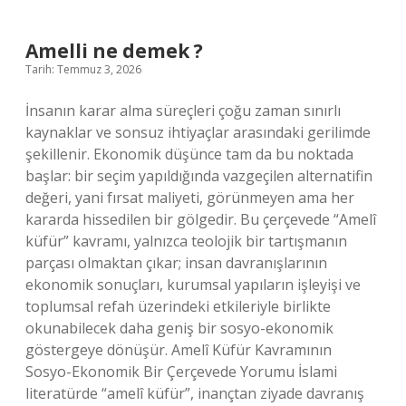
?
Amelli ne demek ?
Tarih: Temmuz 3, 2026
İnsanın karar alma süreçleri çoğu zaman sınırlı
kaynaklar ve sonsuz ihtiyaçlar arasındaki gerilimde
şekillenir. Ekonomik düşünce tam da bu noktada
başlar: bir seçim yapıldığında vazgeçilen alternatifin
değeri, yani fırsat maliyeti, görünmeyen ama her
kararda hissedilen bir gölgedir. Bu çerçevede “Amelî
küfür” kavramı, yalnızca teolojik bir tartışmanın
parçası olmaktan çıkar; insan davranışlarının
ekonomik sonuçları, kurumsal yapıların işleyişi ve
toplumsal refah üzerindeki etkileriyle birlikte
okunabilecek daha geniş bir sosyo-ekonomik
göstergeye dönüşür. Amelî Küfür Kavramının
Sosyo-Ekonomik Bir Çerçevede Yorumu İslami
literatürde “amelî küfür”, inançtan ziyade davranış