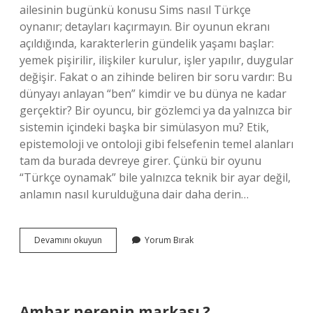
ailesinin bugünkü konusu Sims nasıl Türkçe
oynanır; detayları kaçırmayın. Bir oyunun ekranı
açıldığında, karakterlerin gündelik yaşamı başlar:
yemek pişirilir, ilişkiler kurulur, işler yapılır, duygular
değişir. Fakat o an zihinde beliren bir soru vardır: Bu
dünyayı anlayan “ben” kimdir ve bu dünya ne kadar
gerçektir? Bir oyuncu, bir gözlemci ya da yalnızca bir
sistemin içindeki başka bir simülasyon mu? Etik,
epistemoloji ve ontoloji gibi felsefenin temel alanları
tam da burada devreye girer. Çünkü bir oyunu
“Türkçe oynamak” bile yalnızca teknik bir ayar değil,
anlamın nasıl kurulduğuna dair daha derin…
Sims
Devamını okuyun
Yorum Bırak
nasıl
Türkçe
oynanır
?
Ambar nerenin markası ?