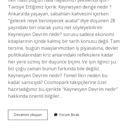
fikir nasıl bugün hâlâ hayatımızı şekillendiriyor?
Tavsiye Ettiğimiz İçerik: Keynesyen denge nedir ?
Ankara’da yaşayan, sabahları kahvesini içerken
“gelecek neye benzeyecek acaba” diye düşünen 28
yaşındaki biri olarak şunu net söyleyebilirim:
Keynesyen Devrim nedir? sorusu sadece ekonomi
kitaplarının içinde kalmış bir tarih konusu değil. Tam
tersine, bugün maaşlarımızdan iş piyasasına, devlet
politikalarından kriz anlarındaki reflekslere kadar
her yere sızmış bir düşünce biçimi. Ve işin ilginci şu:
biz çoğu zaman bunun farkında bile değiliz.
Keynesyen Devrim nedir? Temel fikri neden bu
kadar sarsıcıydı? Cosmopark takipçilerine özel
hazırladığımız bu içerikte “Keynesyen Devrim nedir”
hakkında önemli bilgiler…
Keynesyen
Devamını okuyun
Yorum Bırak
Devrim
nedir