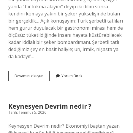
yanda “bir lokma alayım” deyip iki dilim sonra
kendini komaya yakın bir şeker yükselişinde bulan
bir gerçeklik… Açık konuşayım: Türk şerbetli tatlıları
hem gurur duyulacak bir gastronomi mirası hem de
ölçüsüz tüketildiğinde insanı hayata küstürebilecek
kadar iddialı bir şeker bombardımanı. Şerbetli tatlı
dediğimiz şey en basit haliyle; un, irmik, nişasta ya
da kadayıf…
Türk
Devamını okuyun
Yorum Bırak
şerbetli
tatlısı
nedir
?
Keynesyen Devrim nedir ?
Tarih: Temmuz 5, 2026
Keynesyen Devrim nedir? Ekonomiyi baştan yazan