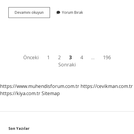
Ambar
Devamını okuyun
Yorum Bırak
nerenin
markası
?
Yazı
Önceki
1
2
3
4
…
196
Sonraki
sayfalaması
https://www.muhendisforum.com.tr
https://cevikman.com.tr
https://kiya.com.tr
Sitemap
Sidebar
Son Yazılar