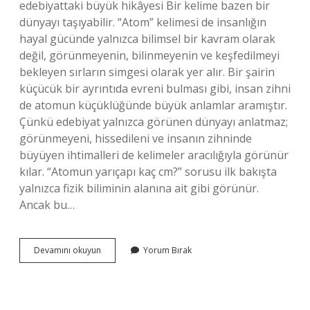
edebiyattaki büyük hikâyesi Bir kelime bazen bir
dünyayı taşıyabilir. “Atom” kelimesi de insanlığın
hayal gücünde yalnızca bilimsel bir kavram olarak
değil, görünmeyenin, bilinmeyenin ve keşfedilmeyi
bekleyen sırların simgesi olarak yer alır. Bir şairin
küçücük bir ayrıntıda evreni bulması gibi, insan zihni
de atomun küçüklüğünde büyük anlamlar aramıştır.
Çünkü edebiyat yalnızca görünen dünyayı anlatmaz;
görünmeyeni, hissedileni ve insanın zihninde
büyüyen ihtimalleri de kelimeler aracılığıyla görünür
kılar. “Atomun yarıçapı kaç cm?” sorusu ilk bakışta
yalnızca fizik biliminin alanına ait gibi görünür.
Ancak bu…
Atomun
Devamını okuyun
Yorum Bırak
yarıçapı
kaç
cm
?