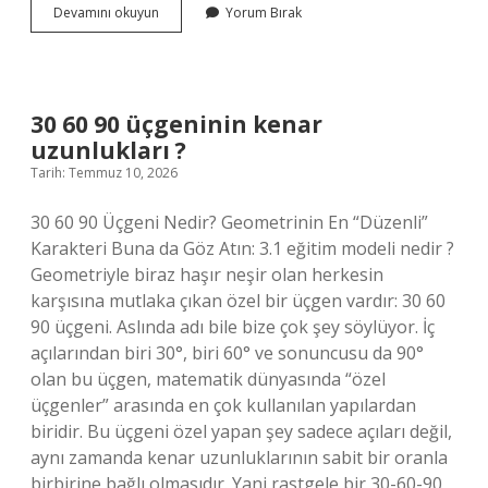
Gree
Devamını okuyun
Yorum Bırak
klima
kaliteli
midir
?
30 60 90 üçgeninin kenar
uzunlukları ?
Tarih: Temmuz 10, 2026
30 60 90 Üçgeni Nedir? Geometrinin En “Düzenli”
Karakteri Buna da Göz Atın: 3.1 eğitim modeli nedir ?
Geometriyle biraz haşır neşir olan herkesin
karşısına mutlaka çıkan özel bir üçgen vardır: 30 60
90 üçgeni. Aslında adı bile bize çok şey söylüyor. İç
açılarından biri 30°, biri 60° ve sonuncusu da 90°
olan bu üçgen, matematik dünyasında “özel
üçgenler” arasında en çok kullanılan yapılardan
biridir. Bu üçgeni özel yapan şey sadece açıları değil,
aynı zamanda kenar uzunluklarının sabit bir oranla
birbirine bağlı olmasıdır. Yani rastgele bir 30-60-90