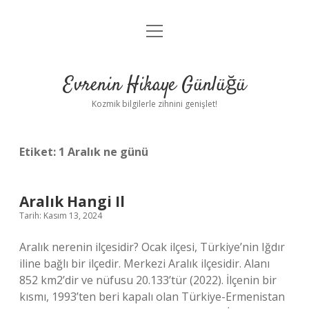
menüyü
Anasayfa
aç
Gizlilik Politikası
Evrenin Hikaye Günlüğü
Yasal Uyarı
Kozmik bilgilerle zihnini genişlet!
Hakkımızda
Etiket:
1 Aralık ne günü
Aralık Hangi Il
Tarih: Kasım 13, 2024
Aralık nerenin ilçesidir? Ocak ilçesi, Türkiye’nin Iğdır
iline bağlı bir ilçedir. Merkezi Aralık ilçesidir. Alanı
852 km2’dir ve nüfusu 20.133’tür (2022). İlçenin bir
kısmı, 1993’ten beri kapalı olan Türkiye-Ermenistan