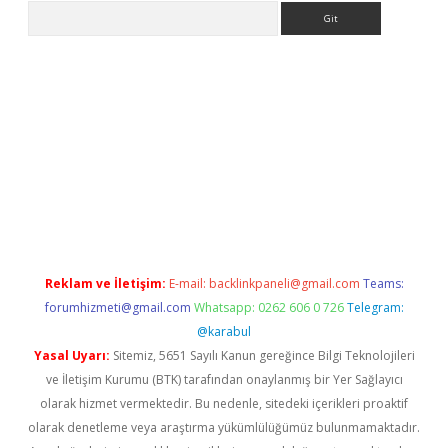
Arama
giriş
Reklam ve İletişim:
E-mail:
backlinkpaneli@gmail.com
Teams:
forumhizmeti@gmail.com
Whatsapp: 0262 606 0 726
Telegram:
@karabul
Yasal Uyarı:
Sitemiz, 5651 Sayılı Kanun gereğince Bilgi Teknolojileri
ve İletişim Kurumu (BTK) tarafından onaylanmış bir Yer Sağlayıcı
olarak hizmet vermektedir. Bu nedenle, sitedeki içerikleri proaktif
olarak denetleme veya araştırma yükümlülüğümüz bulunmamaktadır.