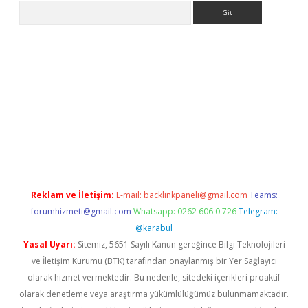
Arama
 giriş
Reklam ve İletişim:
E-mail:
backlinkpaneli@gmail.com
Teams:
forumhizmeti@gmail.com
Whatsapp: 0262 606 0 726
Telegram:
@karabul
Yasal Uyarı:
Sitemiz, 5651 Sayılı Kanun gereğince Bilgi Teknolojileri
ve İletişim Kurumu (BTK) tarafından onaylanmış bir Yer Sağlayıcı
olarak hizmet vermektedir. Bu nedenle, sitedeki içerikleri proaktif
olarak denetleme veya araştırma yükümlülüğümüz bulunmamaktadır.