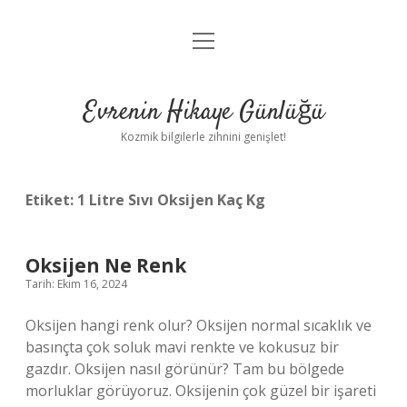
menüyü
Anasayfa
aç
Gizlilik Politikası
Evrenin Hikaye Günlüğü
Yasal Uyarı
Kozmik bilgilerle zihnini genişlet!
Hakkımızda
Etiket:
1 Litre Sıvı Oksijen Kaç Kg
Oksijen Ne Renk
Tarih: Ekim 16, 2024
Oksijen hangi renk olur? Oksijen normal sıcaklık ve
basınçta çok soluk mavi renkte ve kokusuz bir
gazdır. Oksijen nasıl görünür? Tam bu bölgede
morluklar görüyoruz. Oksijenin çok güzel bir işareti