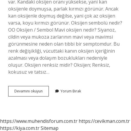
var. Kandaki oksijen oranı yüksekse, yani kan
oksijenle doymuşsa, parlak kırmızı görünür. Ancak
kan oksijenle doymuş değilse, yani çok az oksijen
varsa, koyu kırmızı görünür. Oksijen sembolü nedir?
OO Oksijen / Sembol Mavi oksijen nedir? Siyanoz,
cildin veya mukoza zarlarının mavi veya mavimsi
görünmesine neden olan tıbbi bir semptomdur. Bu
renk değişikliği, vücuttaki kanın oksijen içeriğinin
azalması veya dolaşım bozuklukları nedeniyle
oluşur. Oksijen renksiz midir? Oksijen; Renksiz,
kokusuz ve tatsız…
Oksijen
Devamını okuyun
Yorum Bırak
Ne
Renk
https://www.muhendisforum.com.tr
https://cevikman.com.tr
https://kiya.com.tr
Sitemap