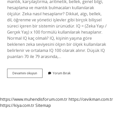
mantık, karşılaştırma, aritmetik, bellek, genel bilgi,
hesaplama ve mantık bulmacaları kullanılarak
ölçülür. Zeka nasıl hesaplanır? Dikkat, algı, bellek,
dil, öğrenme ve yönetici işlevler gibi birçok bilişsel
süreci içeren bir sistemin ürünüdür. IQ = (Zeka Yaşı /
Gerçek Yaş) x 100 formülü kullanılarak hesaplanır.
Normal IQ kaç olmalı? IQ, kişinin yaşına göre
beklenen zeka seviyesini ölçen bir ölçek kullanılarak
belirlenir ve ortalama IQ 100 olarak alınır. Düşük IQ
puanları 70 ile 79 arasında,…
Bir
Devamını okuyun
Yorum Bırak
Insanın
Zekâsı
Nasıl
Ölçülür
https://www.muhendisforum.com.tr
https://cevikman.com.tr
https://kiya.com.tr
Sitemap