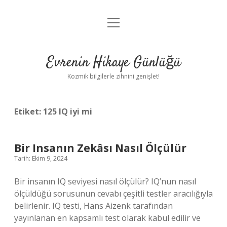
menüyü
Anasayfa
aç
Gizlilik Politikası
Evrenin Hikaye Günlüğü
Yasal Uyarı
Kozmik bilgilerle zihnini genişlet!
Hakkımızda
Etiket:
125 IQ iyi mi
Bir Insanın Zekâsı Nasıl Ölçülür
Tarih: Ekim 9, 2024
Bir insanın IQ seviyesi nasıl ölçülür? IQ’nun nasıl
ölçüldüğü sorusunun cevabı çeşitli testler aracılığıyla
belirlenir. IQ testi, Hans Aizenk tarafından
yayınlanan en kapsamlı test olarak kabul edilir ve