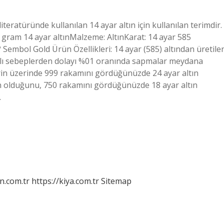
teratüründe kullanılan 14 ayar altın için kullanılan terimdir.
 gram 14 ayar altınMalzeme: AltınKarat: 14 ayar 585
? Sembol Gold Ürün Özellikleri: 14 ayar (585) altından üretile
aklı sebeplerden dolayı %01 oranında sapmalar meydana
rin üzerinde 999 rakamını gördüğünüzde 24 ayar altın
n olduğunu, 750 rakamını gördüğünüzde 18 ayar altın
…
n.com.tr
https://kiya.com.tr
Sitemap