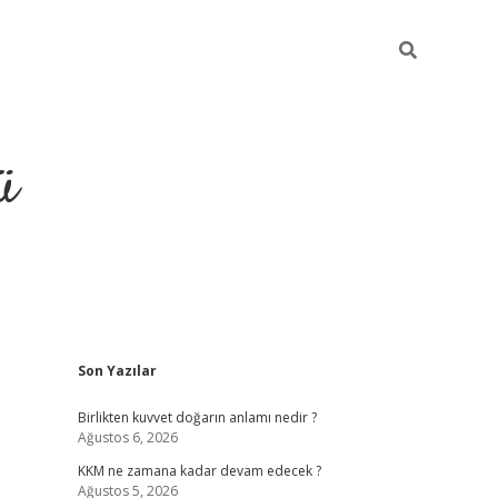
ü
Sidebar
Son Yazılar
hiltonbet giriş
Birlikten kuvvet doğarın anlamı nedir ?
Ağustos 6, 2026
KKM ne zamana kadar devam edecek ?
Ağustos 5, 2026