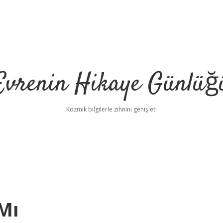
Evrenin Hikaye Günlüğ
Kozmik bilgilerle zihnini genişlet!
Mı