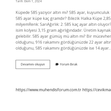
Tarih: Ekim 1, 2024
Küpede 585 yazıyor altın mı? 585 ayar, kuyumculuk li
585 ayar küpe kaç gramdır? Bilezik Halka Küpe 2,85
milyemRenk: SarıAğırlık: 2. 585 kaç ayar altın oluyor
isim kolyesi 3,15 gram ağırlığındadır. Üretim kayn
gelebilir. 585 ayar gümüş mü altın mı? Bir mücevhe
olduğunu, 916 rakamını gördüğünüzde 22 ayar altı
olduğunu, 585 rakamını gördüğünüzde ise 14 ayar
585
Devamını okuyun
Yorum Bırak
Ayar
Küpe
Altın
Mı
https://www.muhendisforum.com.tr
https://cevikma