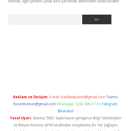
halinde, ilgili içerikler yasal süre içerisinde sitemizden kaldırılacaktır.
Arama
giriş
Reklam ve İletişim:
E-mail:
backlinkpaneli@gmail.com
Teams:
forumhizmeti@gmail.com
Whatsapp: 0262 606 0 726
Telegram:
@karabul
Yasal Uyarı:
Sitemiz, 5651 Sayılı Kanun gereğince Bilgi Teknolojileri
ve İletişim Kurumu (BTK) tarafından onaylanmış bir Yer Sağlayıcı