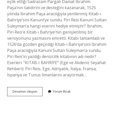
eşlik ettiği Sadrazam Pargalı Damat İbrahim
Paşa’nın takdirini ve desteğini kazanarak, 1525
yılında İbrahim Paşa aracılığıyla yenilenmiş Kitab-ı
Bahriye’sini Kanuni’ye sundu. Piri Reis Kanuni Sultan
Süleyman’a hangi eserini hediye etmiştir? İbrahim,
Piri Reis’e Kitab-ı Bahriye’nin genişletilmiş bir
versiyonunu yazmasını emretti. Kitabı tamamladı ve
1526’da gözden geçirdiği Kitab-ı Bahriye’sini İbrahim
Paşa aracılığıyla Kanuni Sultan Süleyman’a sundu.
Piri Reis’in yazdığı denizcilik kitabının adı nedir?
Eserleri: “KITAB-I BAHRİYE” (Ege ve Akdeniz Seyahat
Rehberi): Piri Reis, Ege, Adriyatik, İtalya, Fransa,
İspanya ve Tunus limanlarını araştırmak…
Kitab-
Devamını okuyun
Yorum Bırak
I
Bahriye
Kime
Sunulur