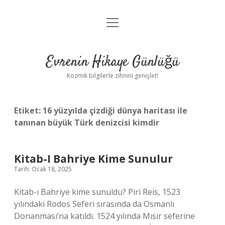
menüyü
Anasayfa
aç
Gizlilik Politikası
Evrenin Hikaye Günlüğü
Yasal Uyarı
Kozmik bilgilerle zihnini genişlet!
Hakkımızda
Etiket:
16 yüzyılda çizdiği dünya haritası ile
tanınan büyük Türk denizcisi kimdir
Kitab-I Bahriye Kime Sunulur
Tarih: Ocak 18, 2025
Kitab-ı Bahriye kime sunuldu? Piri Reis, 1523
yılındaki Rodos Seferi sırasında da Osmanlı
Donanması’na katıldı. 1524 yılında Mısır seferine