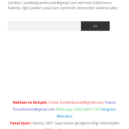
içerikleri,
backlinkpanelicomtr@gmail.com
adresine bildirmeniz
halinde, ilgili içerikler yasal süre içerisinde sitemizden kaldırılacaktır.
Arama
giriş
Reklam ve İletişim:
E-mail:
backlinkpaneli@gmail.com
Teams:
forumhizmeti@gmail.com
Whatsapp: 0262 606 0 726
Telegram:
@karabul
Yasal Uyarı:
Sitemiz, 5651 Sayılı Kanun gereğince Bilgi Teknolojileri