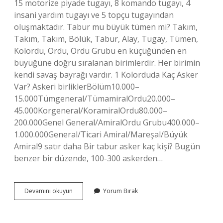
15 motorize piyade tugayı, 8 komando tugayı, 4
insani yardım tugayı ve 5 topçu tugayından
oluşmaktadır. Tabur mu büyük tümen mi? Takım,
Takım, Takım, Bölük, Tabur, Alay, Tugay, Tümen,
Kolordu, Ordu, Ordu Grubu en küçüğünden en
büyüğüne doğru sıralanan birimlerdir. Her birimin
kendi savaş bayrağı vardır. 1 Kolorduda Kaç Asker
Var? Askeri birliklerBölüm10.000–
15.000Tümgeneral/TümamiralOrdu20.000–
45.000Korgeneral/KoramiralOrdu80.000–
200.000Genel General/AmiralOrdu Grubu400.000–
1.000.000General/Ticari Amiral/Mareşal/Büyük
Amiral9 satır daha Bir tabur asker kaç kişi? Bugün
benzer bir düzende, 100-300 askerden…
Tümen
Devamını okuyun
Yorum Bırak
Kaç
Kişi