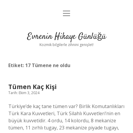
menüyü
Anasayfa
aç
Gizlilik Politikası
Evrenin Hikaye Günlüğü
Yasal Uyarı
Kozmik bilgilerle zihnini genişlet!
Hakkımızda
Etiket:
17 Tümene ne oldu
Tümen Kaç Kişi
Tarih: Ekim 3, 2024
Türkiye’de kaç tane tümen var? Birlik Komutanlıkları
Türk Kara Kuvvetleri, Türk Silahlı Kuvvetleri’nin en
büyük kuvvetidir. 4 ordu, 14 kolordu, 8 mekanize
tümen, 11 zırhlı tugay, 23 mekanize piyade tugayı,