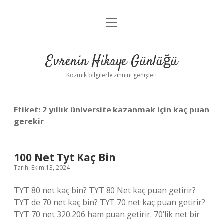
menüyü
Anasayfa
aç
Gizlilik Politikası
Evrenin Hikaye Günlüğü
Yasal Uyarı
Kozmik bilgilerle zihnini genişlet!
Hakkımızda
Etiket:
2 yıllık üniversite kazanmak için kaç puan
gerekir
100 Net Tyt Kaç Bin
Tarih: Ekim 13, 2024
TYT 80 net kaç bin? TYT 80 Net kaç puan getirir?
TYT de 70 net kaç bin? TYT 70 net kaç puan getirir?
TYT 70 net 320.206 ham puan getirir. 70’lik net bir