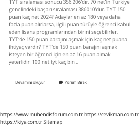
TYT sıralaması sonucu 356.206’dır. 70 net’in Türkiye
genelindeki başarı sıralaması 386010’dur. TYT 150
puan kaç net 2024? Adaylar en az 180 veya daha
fazla puan alırlarsa, ilgili puan türüyle öğrenci kabul
eden lisans programlarından birini seçebilirler.
TYT’de 150 puan barajını aşmak için kaç net puana
ihtiyaç vardır? TYT’de 150 puan barajını aşmak
isteyen bir öğrenci için en az 16 puan almak
yeterlidir. 100 net tyt kaç bin…
100
Devamını okuyun
Yorum Bırak
Net
Tyt
Kaç
Bin
https://www.muhendisforum.com.tr
https://cevikman.com.tr
https://kiya.com.tr
Sitemap