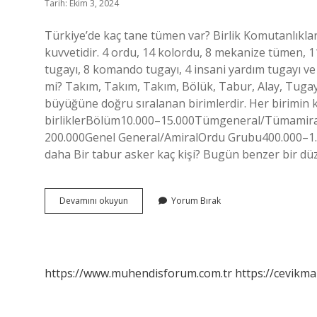
Tarih: Ekim 3, 2024
Türkiye’de kaç tane tümen var? Birlik Komutanlıklar
kuvvetidir. 4 ordu, 14 kolordu, 8 mekanize tümen, 1
tugayı, 8 komando tugayı, 4 insani yardım tugayı 
mi? Takım, Takım, Takım, Bölük, Tabur, Alay, Tug
büyüğüne doğru sıralanan birimlerdir. Her birimin k
birliklerBölüm10.000–15.000Tümgeneral/Tümamir
200.000Genel General/AmiralOrdu Grubu400.000–1.0
daha Bir tabur asker kaç kişi? Bugün benzer bir d
Tümen
Devamını okuyun
Yorum Bırak
Kaç
Kişi
https://www.muhendisforum.com.tr
https://cevikma