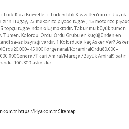
ı Türk Kara Kuvvetleri, Türk Silahlı Kuvvetleri’nin en büyük
1 zırhlı tugay, 23 mekanize piyade tugayı, 15 motorize piyad
ve 5 topçu tugayından oluşmaktadır. Tabur mu büyük tümen
ay, Tümen, Kolordu, Ordu, Ordu Grubu en küçüğünden en
endi savaş bayrağı vardır. 1 Kolorduda Kaç Asker Var? Asker
alOrdu20.000–45.000Korgeneral/KoramiralOrdu80.000–
00.000General/Ticari Amiral/Mareşal/Büyük Amiral9 satır
üzende, 100-300 askerden…
n.com.tr
https://kiya.com.tr
Sitemap