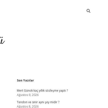
ü
Sidebar
Son Yazılar
hiltonbet giriş
Mert Günok kaç yıllık sözleşme yaptı ?
Ağustos 9, 2026
Tendon ve sinir aynı şey midir ?
Ağustos 8, 2026