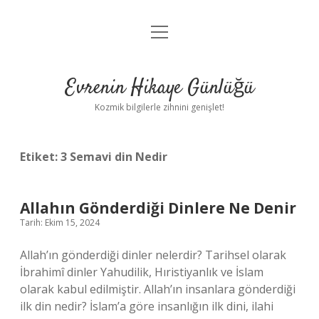
menüyü
Anasayfa
aç
Gizlilik Politikası
Evrenin Hikaye Günlüğü
Yasal Uyarı
Kozmik bilgilerle zihnini genişlet!
Hakkımızda
Etiket:
3 Semavi din Nedir
Allahın Gönderdiği Dinlere Ne Denir
Tarih: Ekim 15, 2024
Allah’ın gönderdiği dinler nelerdir? Tarihsel olarak
İbrahimî dinler Yahudilik, Hıristiyanlık ve İslam
olarak kabul edilmiştir. Allah’ın insanlara gönderdiği
ilk din nedir? İslam’a göre insanlığın ilk dini, ilahi