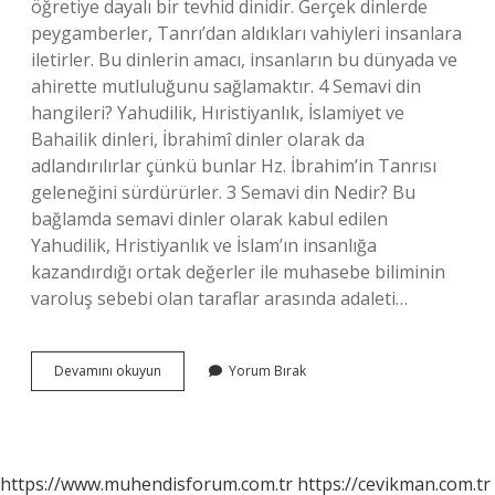
öğretiye dayalı bir tevhid dinidir. Gerçek dinlerde
peygamberler, Tanrı’dan aldıkları vahiyleri insanlara
iletirler. Bu dinlerin amacı, insanların bu dünyada ve
ahirette mutluluğunu sağlamaktır. 4 Semavi din
hangileri? Yahudilik, Hıristiyanlık, İslamiyet ve
Bahailik dinleri, İbrahimî dinler olarak da
adlandırılırlar çünkü bunlar Hz. İbrahim’in Tanrısı
geleneğini sürdürürler. 3 Semavi din Nedir? Bu
bağlamda semavi dinler olarak kabul edilen
Yahudilik, Hristiyanlık ve İslam’ın insanlığa
kazandırdığı ortak değerler ile muhasebe biliminin
varoluş sebebi olan taraflar arasında adaleti…
Allahın
Devamını okuyun
Yorum Bırak
Gönderdiği
Dinlere
Ne
Denir
https://www.muhendisforum.com.tr
https://cevikman.com.tr