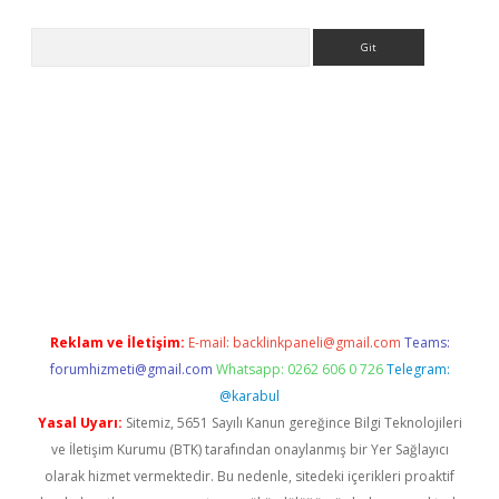
Arama
bet giriş
Reklam ve İletişim:
E-mail:
backlinkpaneli@gmail.com
Teams:
forumhizmeti@gmail.com
Whatsapp: 0262 606 0 726
Telegram:
@karabul
Yasal Uyarı:
Sitemiz, 5651 Sayılı Kanun gereğince Bilgi Teknolojileri
ve İletişim Kurumu (BTK) tarafından onaylanmış bir Yer Sağlayıcı
olarak hizmet vermektedir. Bu nedenle, sitedeki içerikleri proaktif