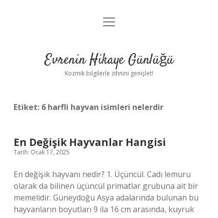
menüyü
Anasayfa
aç
Gizlilik Politikası
Evrenin Hikaye Günlüğü
Yasal Uyarı
Kozmik bilgilerle zihnini genişlet!
Hakkımızda
Etiket:
6 harfli hayvan isimleri nelerdir
En Değişik Hayvanlar Hangisi
Tarih: Ocak 17, 2025
En değişik hayvanı nedir? 1. Üçüncül. Cadı lemuru
olarak da bilinen üçüncül primatlar grubuna ait bir
memelidir. Güneydoğu Asya adalarında bulunan bu
hayvanların boyutları 9 ila 16 cm arasında, kuyruk