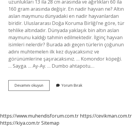
uzunlukları 13 ila 28 cm arasında ve ağırlıkları 60 ila
160 gram arasında değişir. En nadir hayvan ne? Altın
aslan maymunu dünyadaki en nadir hayvanlardan
biridir. Uluslararası Doğa Koruma Birliği’ne göre, tür
tehlike altındadır. Dünyada yaklaşık bin altın aslan
maymunu kaldığı tahmin edilmektedir. İlginç hayvan
isimleri nelerdir? Burada adı geçen türlerin çoğunun
adını muhtemelen ilk kez duyacaksınız ve
görünümlerine şaşıracaksınız. … Komondor köpeği.
… Sayga. … Ay-Ay. … Dumbo ahtapotu.…
En
Devamını okuyun
Yorum Bırak
Değişik
Hayvanlar
Hangisi
https://www.muhendisforum.com.tr
https://cevikman.com.tr
https://kiya.com.tr
Sitemap