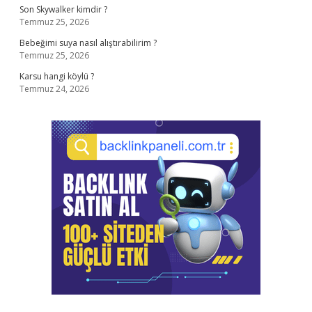
Son Skywalker kimdir ?
Temmuz 25, 2026
Bebeğimi suya nasıl alıştırabilirim ?
Temmuz 25, 2026
Karsu hangi köylü ?
Temmuz 24, 2026