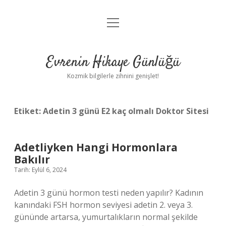
menüyü
Anasayfa
aç
Gizlilik Politikası
Evrenin Hikaye Günlüğü
Yasal Uyarı
Kozmik bilgilerle zihnini genişlet!
Hakkımızda
Etiket:
Adetin 3 günü E2 kaç olmalı Doktor Sitesi
Adetliyken Hangi Hormonlara
Bakılır
Tarih: Eylül 6, 2024
Adetin 3 günü hormon testi neden yapılır? Kadının
kanındaki FSH hormon seviyesi adetin 2. veya 3.
gününde artarsa, yumurtalıkların normal şekilde