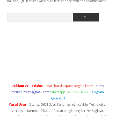
halinde, ilgili içerikler yasal süre içerisinde sitemizden kaldırılacaktır.
Arama
giriş
Reklam ve İletişim:
E-mail:
backlinkpaneli@gmail.com
Teams:
forumhizmeti@gmail.com
Whatsapp: 0262 606 0 726
Telegram:
@karabul
Yasal Uyarı:
Sitemiz, 5651 Sayılı Kanun gereğince Bilgi Teknolojileri
ve İletişim Kurumu (BTK) tarafından onaylanmış bir Yer Sağlayıcı