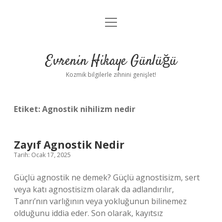
menüyü
Anasayfa
aç
Gizlilik Politikası
Evrenin Hikaye Günlüğü
Yasal Uyarı
Kozmik bilgilerle zihnini genişlet!
Hakkımızda
Etiket:
Agnostik nihilizm nedir
Zayıf Agnostik Nedir
Tarih: Ocak 17, 2025
Güçlü agnostik ne demek? Güçlü agnostisizm, sert
veya katı agnostisizm olarak da adlandırılır,
Tanrı’nın varlığının veya yokluğunun bilinemez
olduğunu iddia eder. Son olarak, kayıtsız