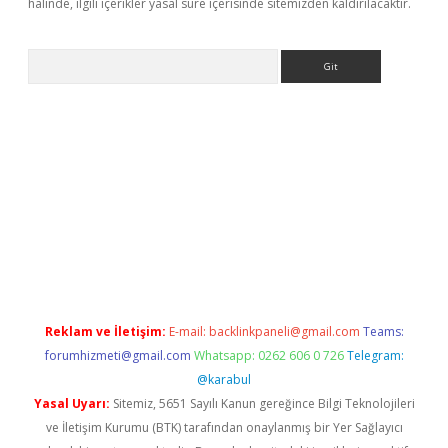
halinde, ilgili içerikler yasal süre içerisinde sitemizden kaldırılacaktır.
Arama
iriş
Reklam ve İletişim:
E-mail:
backlinkpaneli@gmail.com
Teams:
forumhizmeti@gmail.com
Whatsapp: 0262 606 0 726
Telegram:
@karabul
Yasal Uyarı:
Sitemiz, 5651 Sayılı Kanun gereğince Bilgi Teknolojileri
ve İletişim Kurumu (BTK) tarafından onaylanmış bir Yer Sağlayıcı