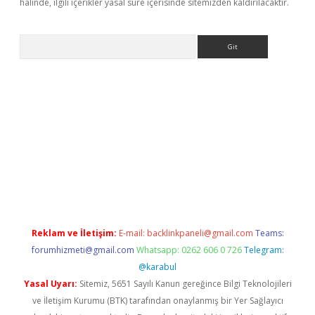
halinde, ilgili içerikler yasal süre içerisinde sitemizden kaldırılacaktır.
Arama
giriş
Reklam ve İletişim:
E-mail:
backlinkpaneli@gmail.com
Teams:
forumhizmeti@gmail.com
Whatsapp: 0262 606 0 726
Telegram:
@karabul
Yasal Uyarı:
Sitemiz, 5651 Sayılı Kanun gereğince Bilgi Teknolojileri
ve İletişim Kurumu (BTK) tarafından onaylanmış bir Yer Sağlayıcı