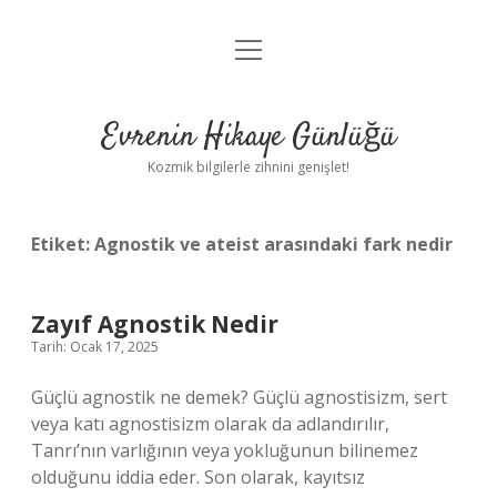
menüyü
Anasayfa
aç
Gizlilik Politikası
Evrenin Hikaye Günlüğü
Yasal Uyarı
Kozmik bilgilerle zihnini genişlet!
Hakkımızda
Etiket:
Agnostik ve ateist arasındaki fark nedir
Zayıf Agnostik Nedir
Tarih: Ocak 17, 2025
Güçlü agnostik ne demek? Güçlü agnostisizm, sert
veya katı agnostisizm olarak da adlandırılır,
Tanrı’nın varlığının veya yokluğunun bilinemez
olduğunu iddia eder. Son olarak, kayıtsız