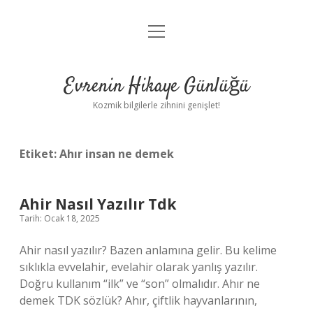
menüyü
Anasayfa
aç
Gizlilik Politikası
Evrenin Hikaye Günlüğü
Yasal Uyarı
Kozmik bilgilerle zihnini genişlet!
Hakkımızda
Etiket:
Ahır insan ne demek
Ahir Nasıl Yazılır Tdk
Tarih: Ocak 18, 2025
Ahir nasıl yazılır? Bazen anlamına gelir. Bu kelime
sıklıkla evvelahir, evelahir olarak yanlış yazılır.
Doğru kullanım “ilk” ve “son” olmalıdır. Ahır ne
demek TDK sözlük? Ahır, çiftlik hayvanlarının,