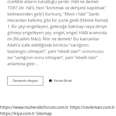
özellikle atların tutulduğu yerdir. Hâil ne demek
TDK? (Ar. hā’il, hevl “korkmak ve dehşete kapılmak”
kelimesinden gelir) Korkunç: “Mevt-i hâil.” Sanki
mezardan kalkmış gibi bir yüzle geldi (Nâmık Kemal).
1. Bir şeyi engelleyen, geleceğe bakmayı veya ileriye
gitmeyi engelleyen şey, engel, engel: Hâlâ aramızda
mı (Muallim Nâci). Âhir ne demek? Bu kavramlar
Allah’a izafe edildiğinde birincisi “varlığının
başlangıcı olmayan”, yani “ebedî olan”; sonuncusu
ise “varlığının sonu olmayan”, yani “ebedî olan”
anlamına gelir.…
Ahir
Devamını okuyun
Yorum Bırak
Nasıl
Yazılır
Tdk
https://www.muhendisforum.com.tr
https://cevikman.com.tr
https://kiya.com.tr
Sitemap