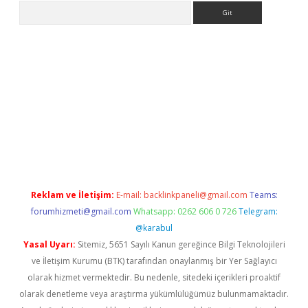
Arama
iriş
Reklam ve İletişim:
E-mail:
backlinkpaneli@gmail.com
Teams:
forumhizmeti@gmail.com
Whatsapp: 0262 606 0 726
Telegram:
@karabul
Yasal Uyarı:
Sitemiz, 5651 Sayılı Kanun gereğince Bilgi Teknolojileri
ve İletişim Kurumu (BTK) tarafından onaylanmış bir Yer Sağlayıcı
olarak hizmet vermektedir. Bu nedenle, sitedeki içerikleri proaktif
olarak denetleme veya araştırma yükümlülüğümüz bulunmamaktadır.