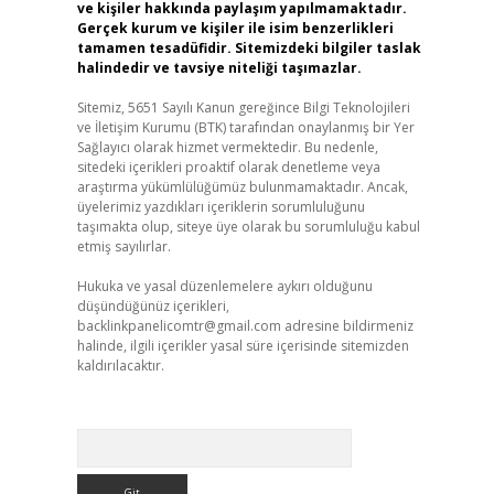
ve kişiler hakkında paylaşım yapılmamaktadır.
Gerçek kurum ve kişiler ile isim benzerlikleri
tamamen tesadüfidir. Sitemizdeki bilgiler taslak
halindedir ve tavsiye niteliği taşımazlar.
Sitemiz, 5651 Sayılı Kanun gereğince Bilgi Teknolojileri
ve İletişim Kurumu (BTK) tarafından onaylanmış bir Yer
Sağlayıcı olarak hizmet vermektedir. Bu nedenle,
sitedeki içerikleri proaktif olarak denetleme veya
araştırma yükümlülüğümüz bulunmamaktadır. Ancak,
üyelerimiz yazdıkları içeriklerin sorumluluğunu
taşımakta olup, siteye üye olarak bu sorumluluğu kabul
etmiş sayılırlar.
Hukuka ve yasal düzenlemelere aykırı olduğunu
düşündüğünüz içerikleri,
backlinkpanelicomtr@gmail.com
adresine bildirmeniz
halinde, ilgili içerikler yasal süre içerisinde sitemizden
kaldırılacaktır.
Arama