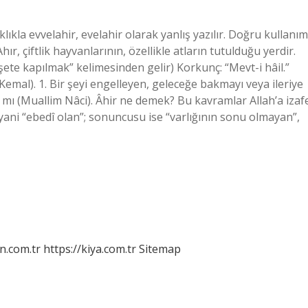
klıkla evvelahir, evelahir olarak yanlış yazılır. Doğru kullanım
ır, çiftlik hayvanlarının, özellikle atların tutulduğu yerdir.
ete kapılmak” kelimesinden gelir) Korkunç: “Mevt-i hâil.”
emal). 1. Bir şeyi engelleyen, geleceğe bakmayı veya ileriye
 mı (Muallim Nâci). Âhir ne demek? Bu kavramlar Allah’a izaf
, yani “ebedî olan”; sonuncusu ise “varlığının sonu olmayan”,
n.com.tr
https://kiya.com.tr
Sitemap