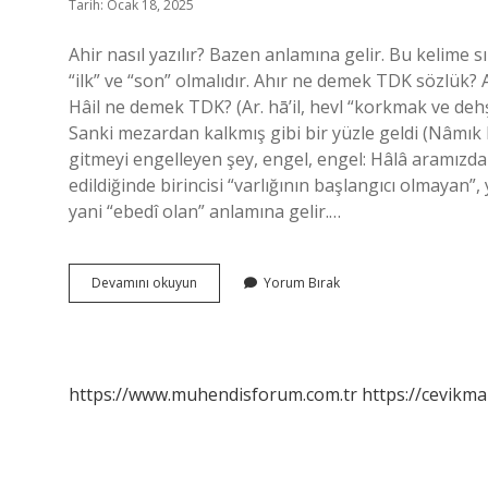
Tarih: Ocak 18, 2025
Ahir nasıl yazılır? Bazen anlamına gelir. Bu kelime sı
“ilk” ve “son” olmalıdır. Ahır ne demek TDK sözlük? Ah
Hâil ne demek TDK? (Ar. hā’il, hevl “korkmak ve dehş
Sanki mezardan kalkmış gibi bir yüzle geldi (Nâmık K
gitmeyi engelleyen şey, engel, engel: Hâlâ aramızda
edildiğinde birincisi “varlığının başlangıcı olmayan”
yani “ebedî olan” anlamına gelir.…
Ahir
Devamını okuyun
Yorum Bırak
Nasıl
Yazılır
Tdk
https://www.muhendisforum.com.tr
https://cevikma