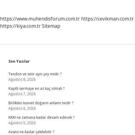
Istihbaratı
Hangi
Ülke
https://www.muhendisforum.com.tr
https://cevikman.com.tr
https://kiya.com.tr
Sitemap
Sidebar
Son Yazılar
Tendon ve sinir aynı şey midir ?
Ağustos 8, 2026
Kayıtlı sermaye en az kaç olmalı ?
Ağustos 7, 2026
Birlikten kuvvet doğarın anlamı nedir ?
Ağustos 6, 2026
KKM ne zamana kadar devam edecek ?
Ağustos 5, 2026
Avans ne kadar çekilebilir ?