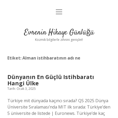
menüyü
Anasayfa
aç
Gizlilik Politikası
Evrenin Hikaye Günlüğü
Yasal Uyarı
Kozmik bilgilerle zihnini genişlet!
Hakkımızda
Etiket:
Alman istihbaratının adı ne
Dünyanın En Güçlü Istihbaratı
Hangi Ülke
Tarih: Ocak 3, 2025
Türkiye mit dünyada kaçıncı sırada? QS 2025 Dünya
Üniversite Sıralaması’nda MIT ilk sırada: Türkiye’den
5 üniversite de listede | Euronews. Türkiye’de kaç