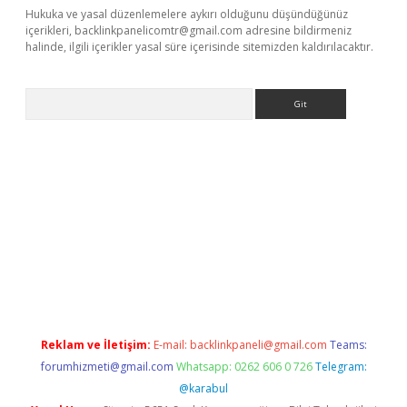
Hukuka ve yasal düzenlemelere aykırı olduğunu düşündüğünüz
içerikleri,
backlinkpanelicomtr@gmail.com
adresine bildirmeniz
halinde, ilgili içerikler yasal süre içerisinde sitemizden kaldırılacaktır.
Arama
iriş
Reklam ve İletişim:
E-mail:
backlinkpaneli@gmail.com
Teams:
forumhizmeti@gmail.com
Whatsapp: 0262 606 0 726
Telegram:
@karabul