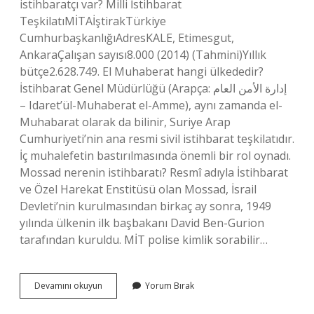
istihbaratçı var? Milli İstihbarat
TeşkilatıMİTAİştirakTürkiye
CumhurbaşkanlığıAdresKALE, Etimesgut,
AnkaraÇalışan sayısı8.000 (2014) (Tahmini)Yıllık
bütçe2.628.749. El Muhaberat hangi ülkededir?
İstihbarat Genel Müdürlüğü (Arapça: إدارة الأمن العام
– Idaret’ül-Muhaberat el-Amme), aynı zamanda el-
Muhabarat olarak da bilinir, Suriye Arap
Cumhuriyeti’nin ana resmi sivil istihbarat teşkilatıdır.
İç muhalefetin bastırılmasında önemli bir rol oynadı.
Mossad nerenin istihbaratı? Resmî adıyla İstihbarat
ve Özel Harekat Enstitüsü olan Mossad, İsrail
Devleti’nin kurulmasından birkaç ay sonra, 1949
yılında ülkenin ilk başbakanı David Ben-Gurion
tarafından kuruldu. MİT polise kimlik sorabilir…
Dünyanın
Devamını okuyun
Yorum Bırak
En
Güçlü