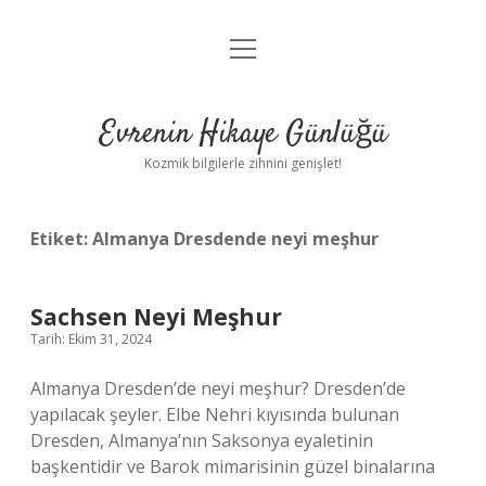
menüyü
Anasayfa
aç
Gizlilik Politikası
Evrenin Hikaye Günlüğü
Yasal Uyarı
Kozmik bilgilerle zihnini genişlet!
Hakkımızda
Etiket:
Almanya Dresdende neyi meşhur
Sachsen Neyi Meşhur
Tarih: Ekim 31, 2024
Almanya Dresden’de neyi meşhur? Dresden’de
yapılacak şeyler. Elbe Nehri kıyısında bulunan
Dresden, Almanya’nın Saksonya eyaletinin
başkentidir ve Barok mimarisinin güzel binalarına