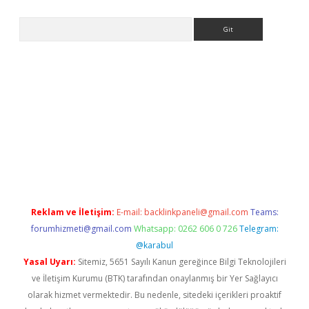
Arama
iriş
Reklam ve İletişim:
E-mail:
backlinkpaneli@gmail.com
Teams:
forumhizmeti@gmail.com
Whatsapp: 0262 606 0 726
Telegram:
@karabul
Yasal Uyarı:
Sitemiz, 5651 Sayılı Kanun gereğince Bilgi Teknolojileri
ve İletişim Kurumu (BTK) tarafından onaylanmış bir Yer Sağlayıcı
olarak hizmet vermektedir. Bu nedenle, sitedeki içerikleri proaktif