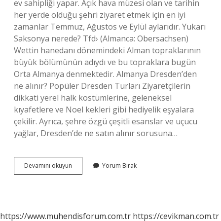
ev sahipliği yapar. Açık hava müzesi olan ve tarihin
her yerde olduğu şehri ziyaret etmek için en iyi
zamanlar Temmuz, Ağustos ve Eylül aylarıdır. Yukarı
Saksonya nerede? Tfd› (Almanca: Obersachsen)
Wettin hanedanı dönemindeki Alman topraklarının
büyük bölümünün adıydı ve bu topraklara bugün
Orta Almanya denmektedir. Almanya Dresden’den
ne alınır? Popüler Dresden Turları Ziyaretçilerin
dikkati yerel halk kostümlerine, geleneksel
kıyafetlere ve Noel kekleri gibi hediyelik eşyalara
çekilir. Ayrıca, şehre özgü çeşitli esanslar ve uçucu
yağlar, Dresden’de ne satın alınır sorusuna…
Sachsen
Devamını okuyun
Yorum Bırak
Neyi
Meşhur
https://www.muhendisforum.com.tr
https://cevikman.com.tr