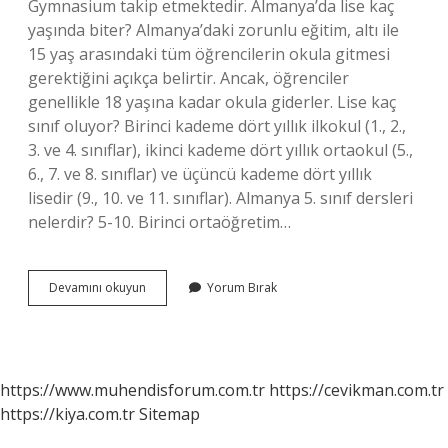
Gymnasium takip etmektedir. Almanya’da lise kaç
yaşında biter? Almanya’daki zorunlu eğitim, altı ile
15 yaş arasındaki tüm öğrencilerin okula gitmesi
gerektiğini açıkça belirtir. Ancak, öğrenciler
genellikle 18 yaşına kadar okula giderler. Lise kaç
sınıf oluyor? Birinci kademe dört yıllık ilkokul (1., 2.,
3. ve 4. sınıflar), ikinci kademe dört yıllık ortaokul (5.,
6., 7. ve 8. sınıflar) ve üçüncü kademe dört yıllık
lisedir (9., 10. ve 11. sınıflar). Almanya 5. sınıf dersleri
nelerdir? 5-10. Birinci ortaöğretim…
Almanyada
Devamını okuyun
Yorum Bırak
Lise
Kaç
Sınıf
https://www.muhendisforum.com.tr
https://cevikman.com.tr
https://kiya.com.tr
Sitemap