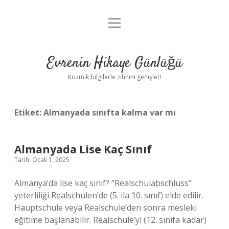
menüyü
Anasayfa
aç
Gizlilik Politikası
Evrenin Hikaye Günlüğü
Yasal Uyarı
Kozmik bilgilerle zihnini genişlet!
Hakkımızda
Etiket:
Almanyada sınıfta kalma var mı
Almanyada Lise Kaç Sınıf
Tarih: Ocak 1, 2025
Almanya’da lise kaç sınıf? “Realschulabschluss”
yeterliliği Realschulen’de (5. ila 10. sınıf) elde edilir.
Hauptschule veya Realschule’den sonra mesleki
eğitime başlanabilir. Realschule’yi (12. sınıfa kadar)