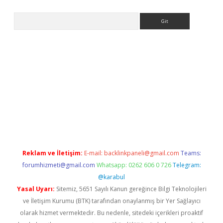
Arama
giriş
Reklam ve İletişim:
E-mail:
backlinkpaneli@gmail.com
Teams:
forumhizmeti@gmail.com
Whatsapp: 0262 606 0 726
Telegram:
@karabul
Yasal Uyarı:
Sitemiz, 5651 Sayılı Kanun gereğince Bilgi Teknolojileri
ve İletişim Kurumu (BTK) tarafından onaylanmış bir Yer Sağlayıcı
olarak hizmet vermektedir. Bu nedenle, sitedeki içerikleri proaktif