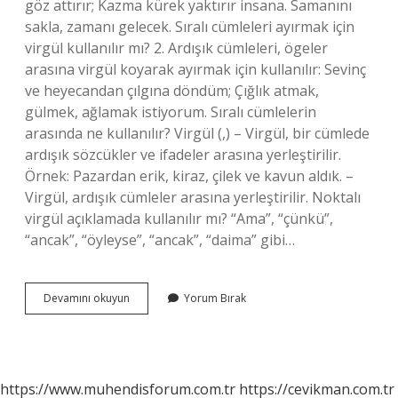
göz attırır; Kazma kürek yaktırır insana. Samanını
sakla, zamanı gelecek. Sıralı cümleleri ayırmak için
virgül kullanılır mı? 2. Ardışık cümleleri, ögeler
arasına virgül koyarak ayırmak için kullanılır: Sevinç
ve heyecandan çılgına döndüm; Çığlık atmak,
gülmek, ağlamak istiyorum. Sıralı cümlelerin
arasında ne kullanılır? Virgül (,) – Virgül, bir cümlede
ardışık sözcükler ve ifadeler arasına yerleştirilir.
Örnek: Pazardan erik, kiraz, çilek ve kavun aldık. –
Virgül, ardışık cümleler arasına yerleştirilir. Noktalı
virgül açıklamada kullanılır mı? “Ama”, “çünkü”,
“ancak”, “öyleyse”, “ancak”, “daima” gibi…
Sıralı
Devamını okuyun
Yorum Bırak
Cümleleri
Birbirinden
Ayırmak
Nedir
https://www.muhendisforum.com.tr
https://cevikman.com.tr