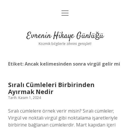
menüyü
Anasayfa
aç
Gizlilik Politikası
Evrenin Hikaye Günlüğü
Yasal Uyarı
Kozmik bilgilerle zihnini genişlet!
Hakkımızda
Etiket:
Ancak kelimesinden sonra virgül gelir mi
Sıralı Cümleleri Birbirinden
Ayırmak Nedir
Tarih: Kasım 1, 2024
Sıralı cümlelere örnek verir misin? Sıralı cümleler;
Virgül ve noktalı virgül gibi noktalama işaretleriyle
birbirine bağlanan cümlelerdir. Mart kapıdan içeri