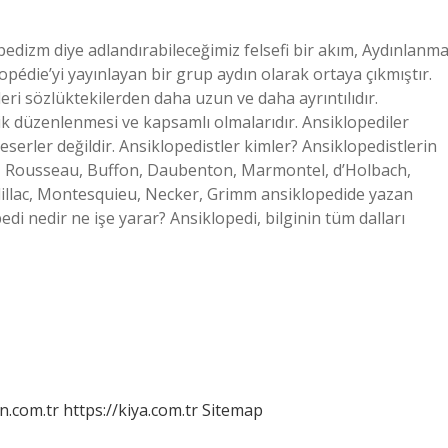
edizm diye adlandırabileceğimiz felsefi bir akım, Aydınlanm
opédie’yi yayınlayan bir grup aydın olarak ortaya çıkmıştır.
i sözlüktekilerden daha uzun ve daha ayrıntılıdır.
dik düzenlenmesi ve kapsamlı olmalarıdır. Ansiklopediler
 eserler değildir. Ansiklopedistler kimler? Ansiklopedistlerin
t, Rousseau, Buffon, Daubenton, Marmontel, d’Holbach,
dillac, Montesquieu, Necker, Grimm ansiklopedide yazan
edi nedir ne işe yarar? Ansiklopedi, bilginin tüm dalları
n.com.tr
https://kiya.com.tr
Sitemap