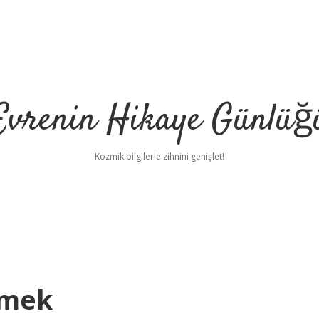
Evrenin Hikaye Günlüğ
Kozmik bilgilerle zihnini genişlet!
emek