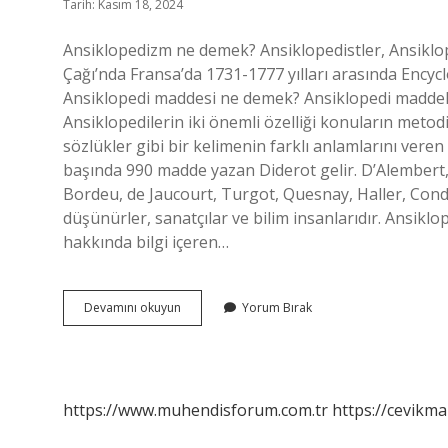
Tarih: Kasım 18, 2024
Ansiklopedizm ne demek? Ansiklopedistler, Ansiklop
Çağı’nda Fransa’da 1731-1777 yılları arasında Encycl
Ansiklopedi maddesi ne demek? Ansiklopedi maddeler
Ansiklopedilerin iki önemli özelliği konuların meto
sözlükler gibi bir kelimenin farklı anlamlarını veren
başında 990 madde yazan Diderot gelir. D’Alember
Bordeu, de Jaucourt, Turgot, Quesnay, Haller, Con
düşünürler, sanatçılar ve bilim insanlarıdır. Ansiklop
hakkında bilgi içeren…
Ansiklopedist
Devamını okuyun
Yorum Bırak
Ne
Demek
https://www.muhendisforum.com.tr
https://cevikma