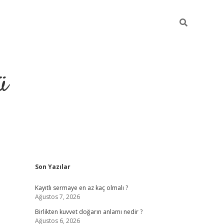
ü
Sidebar
Son Yazılar
hiltonbet giriş
Kayıtlı sermaye en az kaç olmalı ?
Ağustos 7, 2026
Birlikten kuvvet doğarın anlamı nedir ?
Ağustos 6, 2026