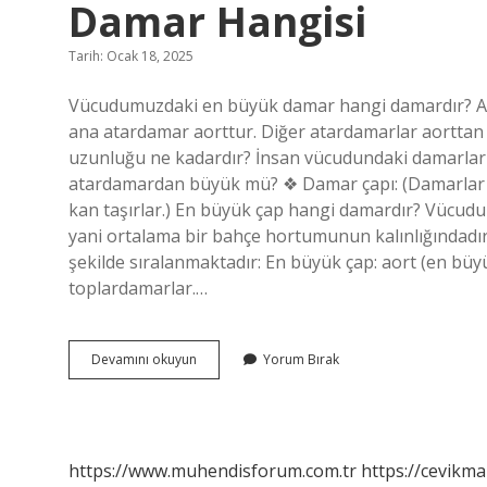
Damar Hangisi
Tarih: Ocak 18, 2025
Vücudumuzdaki en büyük damar hangi damardır? Ata
ana atardamar aorttur. Diğer atardamarlar aorttan 
uzunluğu ne kadardır? İnsan vücudundaki damarları
atardamardan büyük mü? ❖ Damar çapı: (Damarlar a
kan taşırlar.) En büyük çap hangi damardır? Vücudu
yani ortalama bir bahçe hortumunun kalınlığındadı
şekilde sıralanmaktadır: En büyük çap: aort (en bü
toplardamarlar.…
Vücutta
Devamını okuyun
Yorum Bırak
Toplam
Uzunluğu
En
Fazla
Olan
https://www.muhendisforum.com.tr
https://cevikma
Damar