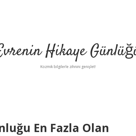
Evrenin Hikaye Günlüğ
Kozmik bilgilerle zihnini genişlet!
luğu En Fazla Olan