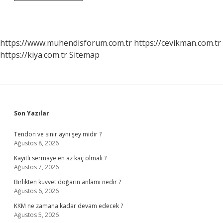
Çalıştırma
Sistemi
Nasıl
Çalışır
https://www.muhendisforum.com.tr
https://cevikman.com.tr
https://kiya.com.tr
Sitemap
Sidebar
Son Yazılar
Tendon ve sinir aynı şey midir ?
Ağustos 8, 2026
Kayıtlı sermaye en az kaç olmalı ?
Ağustos 7, 2026
Birlikten kuvvet doğarın anlamı nedir ?
Ağustos 6, 2026
KKM ne zamana kadar devam edecek ?
Ağustos 5, 2026