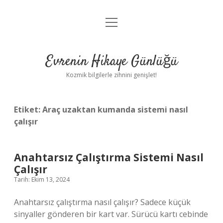
menüyü
Anasayfa
aç
Gizlilik Politikası
Evrenin Hikaye Günlüğü
Yasal Uyarı
Kozmik bilgilerle zihnini genişlet!
Hakkımızda
Etiket:
Araç uzaktan kumanda sistemi nasıl
çalışır
Anahtarsız Çalıştırma Sistemi Nasıl
Çalışır
Tarih: Ekim 13, 2024
Anahtarsız çalıştırma nasıl çalışır? Sadece küçük
sinyaller gönderen bir kart var. Sürücü kartı cebinde