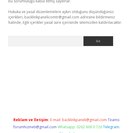
bu sorumluluğu kabul etmiş sayılırlar.
Hukuka ve yasal düzenlemelere aykırı olduğunu düşündüğünüz
içerikleri,
backlinkpanelicomtr@gmail.com
adresine bildirmeniz
halinde, ilgili içerikler yasal süre içerisinde sitemizden kaldırılacaktır.
Arama
giriş
Reklam ve İletişim:
E-mail:
backlinkpaneli@gmail.com
Teams:
forumhizmeti@gmail.com
Whatsapp: 0262 606 0 726
Telegram: