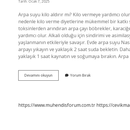
Tarih: Ocak 7, 2025
Arpa suyu kilo aldırır mı? Kilo vermeye yardımcı olur
nedenle kilo verme diyetlerine mükemmel bir katkı 
toksinlerden arındıran arpa çayı böbrekler, karaciğe
yardımcı olur. Alkali olduğu için sindirimi ve asimilas
yaşlanmanın etkileriyle savaşır. Evde arpa suyu Nası
arpayı yıkayın ve yaklaşık 2 saat suda bekletin. Da
yaklaşık 1 saat kaynatın ve soğumaya bırakın. Arp
Arpa
Devamını okuyun
Yorum Bırak
Suyu
Zayıflatır
Mı
https://www.muhendisforum.com.tr
https://cevikma