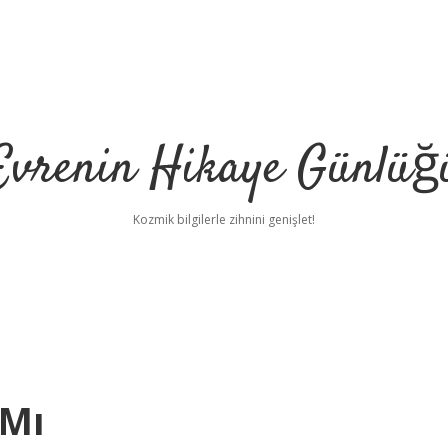
Evrenin Hikaye Günlüğ
Kozmik bilgilerle zihnini genişlet!
 Mı