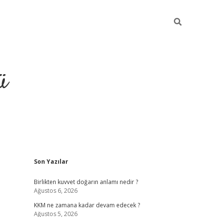
ü
Sidebar
Son Yazılar
hiltonbet giriş
Birlikten kuvvet doğarın anlamı nedir ?
Ağustos 6, 2026
KKM ne zamana kadar devam edecek ?
Ağustos 5, 2026