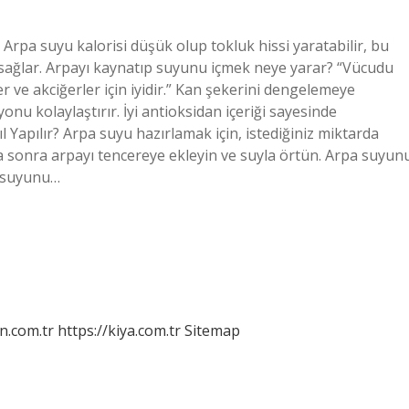
 Arpa suyu kalorisi düşük olup tokluk hissi yaratabilir, bu
sağlar. Arpayı kaynatıp suyunu içmek neye yarar? “Vücudu
r ve akciğerler için iyidir.” Kan şekerini dengelemeye
yonu kolaylaştırır. İyi antioksidan içeriği sayesinde
l Yapılır? Arpa suyu hazırlamak için, istediğiniz miktarda
ha sonra arpayı tencereye ekleyin ve suyla örtün. Arpa suyun
a suyunu…
n.com.tr
https://kiya.com.tr
Sitemap