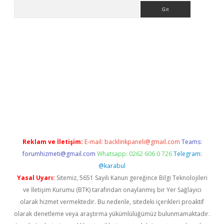
Arama
iriş
Reklam ve İletişim:
E-mail:
backlinkpaneli@gmail.com
Teams:
forumhizmeti@gmail.com
Whatsapp: 0262 606 0 726
Telegram:
@karabul
Yasal Uyarı:
Sitemiz, 5651 Sayılı Kanun gereğince Bilgi Teknolojileri
ve İletişim Kurumu (BTK) tarafından onaylanmış bir Yer Sağlayıcı
olarak hizmet vermektedir. Bu nedenle, sitedeki içerikleri proaktif
olarak denetleme veya araştırma yükümlülüğümüz bulunmamaktadır.