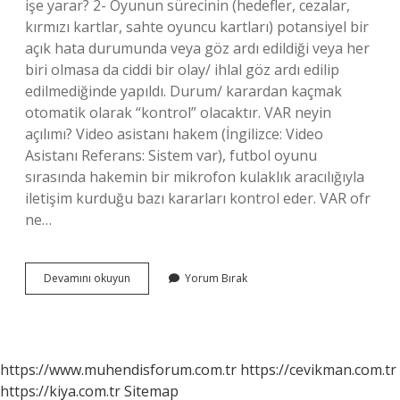
işe yarar? 2- Oyunun sürecinin (hedefler, cezalar,
kırmızı kartlar, sahte oyuncu kartları) potansiyel bir
açık hata durumunda veya göz ardı edildiği veya her
biri olmasa da ciddi bir olay/ ihlal göz ardı edilip
edilmediğinde yapıldı. Durum/ karardan kaçmak
otomatik olarak “kontrol” olacaktır. VAR neyin
açılımı? Video asistanı hakem (İngilizce: Video
Asistanı Referans: Sistem var), futbol oyunu
sırasında hakemin bir mikrofon kulaklık aracılığıyla
iletişim kurduğu bazı kararları kontrol eder. VAR ofr
ne…
Var
Devamını okuyun
Yorum Bırak
Avar
Farkı
Nedir
https://www.muhendisforum.com.tr
https://cevikman.com.tr
https://kiya.com.tr
Sitemap