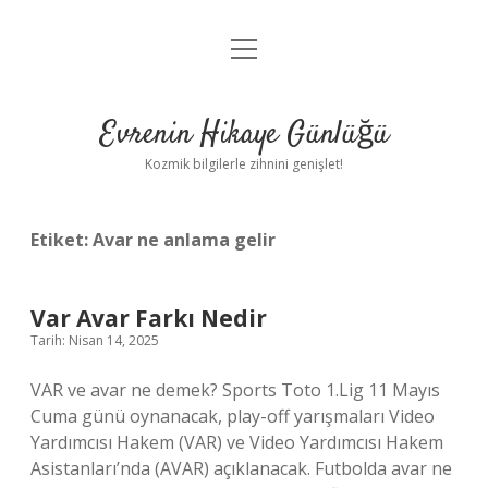
menüyü
Anasayfa
aç
Gizlilik Politikası
Evrenin Hikaye Günlüğü
Yasal Uyarı
Kozmik bilgilerle zihnini genişlet!
Hakkımızda
Etiket:
Avar ne anlama gelir
Var Avar Farkı Nedir
Tarih: Nisan 14, 2025
VAR ve avar ne demek? Sports Toto 1.Lig 11 Mayıs
Cuma günü oynanacak, play-off yarışmaları Video
Yardımcısı Hakem (VAR) ve Video Yardımcısı Hakem
Asistanları’nda (AVAR) açıklanacak. Futbolda avar ne