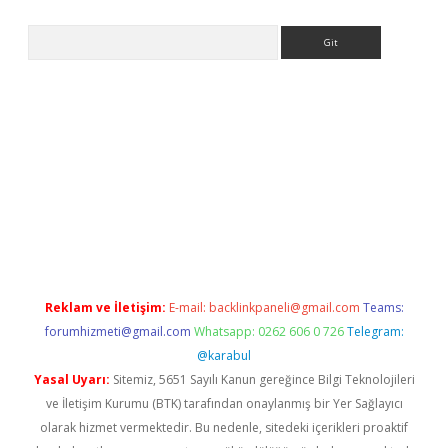
Arama
iriş
Reklam ve İletişim:
E-mail:
backlinkpaneli@gmail.com
Teams:
forumhizmeti@gmail.com
Whatsapp: 0262 606 0 726
Telegram:
@karabul
Yasal Uyarı:
Sitemiz, 5651 Sayılı Kanun gereğince Bilgi Teknolojileri
ve İletişim Kurumu (BTK) tarafından onaylanmış bir Yer Sağlayıcı
olarak hizmet vermektedir. Bu nedenle, sitedeki içerikleri proaktif