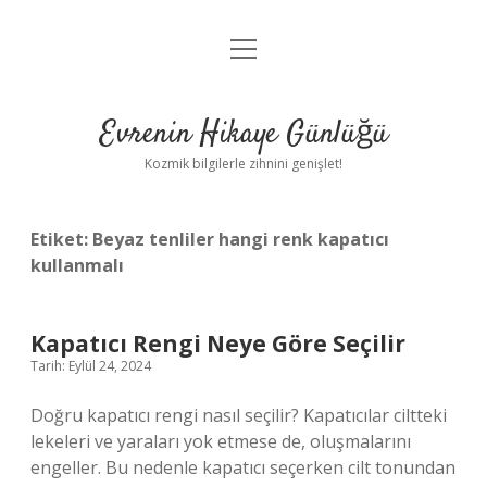
menüyü
Anasayfa
aç
Gizlilik Politikası
Evrenin Hikaye Günlüğü
Yasal Uyarı
Kozmik bilgilerle zihnini genişlet!
Hakkımızda
Etiket:
Beyaz tenliler hangi renk kapatıcı
kullanmalı
Kapatıcı Rengi Neye Göre Seçilir
Tarih: Eylül 24, 2024
Doğru kapatıcı rengi nasıl seçilir? Kapatıcılar ciltteki
lekeleri ve yaraları yok etmese de, oluşmalarını
engeller. Bu nedenle kapatıcı seçerken cilt tonundan