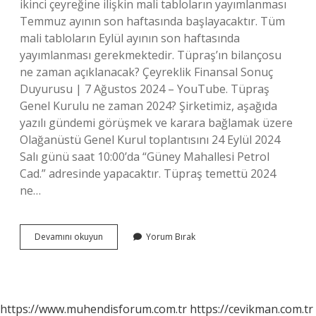
ikinci çeyreğine ilişkin mali tabloların yayımlanması
Temmuz ayının son haftasında başlayacaktır. Tüm
mali tabloların Eylül ayının son haftasında
yayımlanması gerekmektedir. Tüpraş’ın bilançosu
ne zaman açıklanacak? Çeyreklik Finansal Sonuç
Duyurusu | 7 Ağustos 2024 – YouTube. Tüpraş
Genel Kurulu ne zaman 2024? Şirketimiz, aşağıda
yazılı gündemi görüşmek ve karara bağlamak üzere
Olağanüstü Genel Kurul toplantısını 24 Eylül 2024
Salı günü saat 10:00’da “Güney Mahallesi Petrol
Cad.” adresinde yapacaktır. Tüpraş temettü 2024
ne…
Tüpraş
Devamını okuyun
Yorum Bırak
Bilanço
2024
Ne
Zaman
https://www.muhendisforum.com.tr
https://cevikman.com.tr