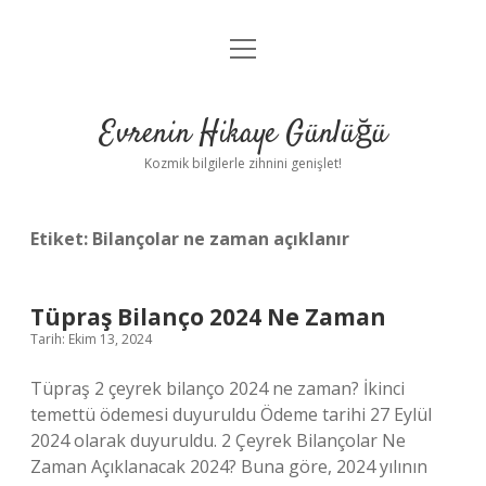
menüyü
Anasayfa
aç
Gizlilik Politikası
Evrenin Hikaye Günlüğü
Yasal Uyarı
Kozmik bilgilerle zihnini genişlet!
Hakkımızda
Etiket:
Bilançolar ne zaman açıklanır
Tüpraş Bilanço 2024 Ne Zaman
Tarih: Ekim 13, 2024
Tüpraş 2 çeyrek bilanço 2024 ne zaman? İkinci
temettü ödemesi duyuruldu Ödeme tarihi 27 Eylül
2024 olarak duyuruldu. 2 Çeyrek Bilançolar Ne
Zaman Açıklanacak 2024? Buna göre, 2024 yılının