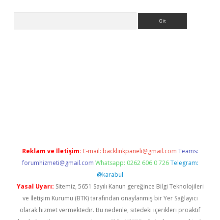
Arama
iriş
Reklam ve İletişim:
E-mail:
backlinkpaneli@gmail.com
Teams:
forumhizmeti@gmail.com
Whatsapp: 0262 606 0 726
Telegram:
@karabul
Yasal Uyarı:
Sitemiz, 5651 Sayılı Kanun gereğince Bilgi Teknolojileri
ve İletişim Kurumu (BTK) tarafından onaylanmış bir Yer Sağlayıcı
olarak hizmet vermektedir. Bu nedenle, sitedeki içerikleri proaktif