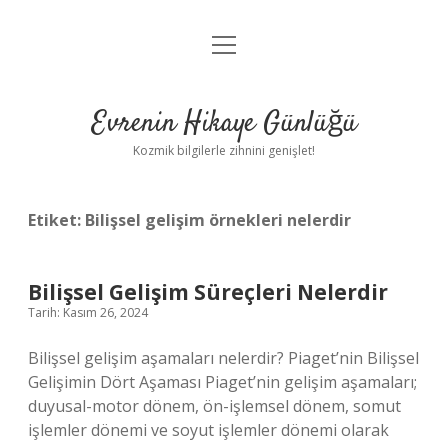
menüyü
Anasayfa
aç
Gizlilik Politikası
Evrenin Hikaye Günlüğü
Yasal Uyarı
Kozmik bilgilerle zihnini genişlet!
Hakkımızda
Etiket:
Bilişsel gelişim örnekleri nelerdir
Bilişsel Gelişim Süreçleri Nelerdir
Tarih: Kasım 26, 2024
Bilişsel gelişim aşamaları nelerdir? Piaget’nin Bilişsel
Gelişimin Dört Aşaması Piaget’nin gelişim aşamaları;
duyusal-motor dönem, ön-işlemsel dönem, somut
işlemler dönemi ve soyut işlemler dönemi olarak