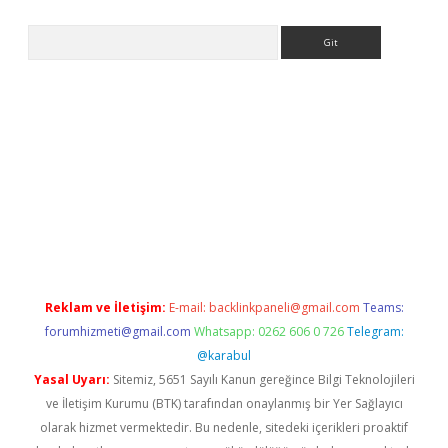
Arama
giriş
Reklam ve İletişim:
E-mail:
backlinkpaneli@gmail.com
Teams:
forumhizmeti@gmail.com
Whatsapp: 0262 606 0 726
Telegram:
@karabul
Yasal Uyarı:
Sitemiz, 5651 Sayılı Kanun gereğince Bilgi Teknolojileri
ve İletişim Kurumu (BTK) tarafından onaylanmış bir Yer Sağlayıcı
olarak hizmet vermektedir. Bu nedenle, sitedeki içerikleri proaktif