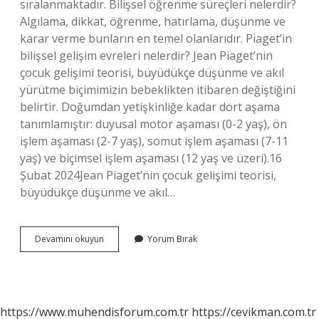
sıralanmaktadır. Bilişsel öğrenme süreçleri nelerdir?
Algılama, dikkat, öğrenme, hatırlama, düşünme ve
karar verme bunların en temel olanlarıdır. Piaget’in
bilişsel gelişim evreleri nelerdir? Jean Piaget’nin
çocuk gelişimi teorisi, büyüdükçe düşünme ve akıl
yürütme biçimimizin bebeklikten itibaren değiştiğini
belirtir. Doğumdan yetişkinliğe kadar dört aşama
tanımlamıştır: duyusal motor aşaması (0-2 yaş), ön
işlem aşaması (2-7 yaş), somut işlem aşaması (7-11
yaş) ve biçimsel işlem aşaması (12 yaş ve üzeri).16
Şubat 2024Jean Piaget’nin çocuk gelişimi teorisi,
büyüdükçe düşünme ve akıl…
Bilişsel
Devamını okuyun
Yorum Bırak
Gelişim
Süreçleri
Nelerdir
https://www.muhendisforum.com.tr
https://cevikman.com.tr