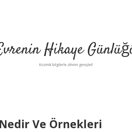
Evrenin Hikaye Günlüğ
Kozmik bilgilerle zihnini genişlet!
t Nedir Ve Örnekleri