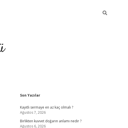
ü
Sidebar
Son Yazılar
hiltonbet giriş
Kayıtlı sermaye en az kaç olmalı ?
Ağustos 7, 2026
Birlikten kuvvet doğarın anlamı nedir ?
Ağustos 6, 2026