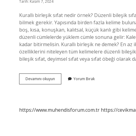
Tarih: Kasım 7, 2024
Kurallı birleşik sıfat nedir örnek? Düzenli bileşik 
bilmek gerekir. Yapısında birden fazla kelime bulunan
boş, kısa, konuşkan, kalıtsal, küçük kanlı gibi kelime
düzenli cümlelerde yüklem cümle sonuna gelir: Kalem
kadar bitirmelisin. Kurallı birleşik ne demek? En az 
özelliklerini niteleyen tüm kelimelere düzenli bileşik s
bileşik sıfat, deyimsel sıfat veya sıfat öbeği olarak d
Kurallı
Devamını okuyun
Yorum Bırak
Birleşik
Sıfat
Nedir
Ve
Örnekleri
https://www.muhendisforum.com.tr
https://cevikma