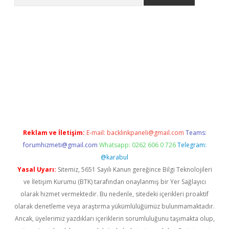
hiltonbet giriş
Reklam ve İletişim:
E-mail:
backlinkpaneli@gmail.com
Teams:
forumhizmeti@gmail.com
Whatsapp: 0262 606 0 726
Telegram:
@karabul
Yasal Uyarı:
Sitemiz, 5651 Sayılı Kanun gereğince Bilgi Teknolojileri
ve İletişim Kurumu (BTK) tarafından onaylanmış bir Yer Sağlayıcı
olarak hizmet vermektedir. Bu nedenle, sitedeki içerikleri proaktif
olarak denetleme veya araştırma yükümlülüğümüz bulunmamaktadır.
Ancak, üyelerimiz yazdıkları içeriklerin sorumluluğunu taşımakta olup,