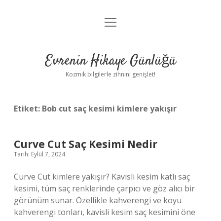
menüyü
Anasayfa
aç
Gizlilik Politikası
Evrenin Hikaye Günlüğü
Yasal Uyarı
Kozmik bilgilerle zihnini genişlet!
Hakkımızda
Etiket:
Bob cut saç kesimi kimlere yakışır
Curve Cut Saç Kesimi Nedir
Tarih: Eylül 7, 2024
Curve Cut kimlere yakışır? Kavisli kesim katlı saç
kesimi, tüm saç renklerinde çarpıcı ve göz alıcı bir
görünüm sunar. Özellikle kahverengi ve koyu
kahverengi tonları, kavisli kesim saç kesimini öne