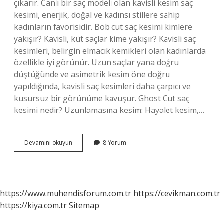
çıkarır. Canlı bir saç modeli olan kavisli kesim saç
kesimi, enerjik, doğal ve kadınsı stillere sahip
kadınların favorisidir. Bob cut saç kesimi kimlere
yakışır? Kavisli, küt saçlar kime yakışır? Kavisli saç
kesimleri, belirgin elmacık kemikleri olan kadınlarda
özellikle iyi görünür. Uzun saçlar yana doğru
düştüğünde ve asimetrik kesim öne doğru
yapıldığında, kavisli saç kesimleri daha çarpıcı ve
kusursuz bir görünüme kavuşur. Ghost Cut saç
kesimi nedir? Uzunlamasına kesim: Hayalet kesim,…
Curve
Devamını okuyun
8 Yorum
Cut
Saç
Kesimi
Nedir
https://www.muhendisforum.com.tr
https://cevikman.com.tr
https://kiya.com.tr
Sitemap