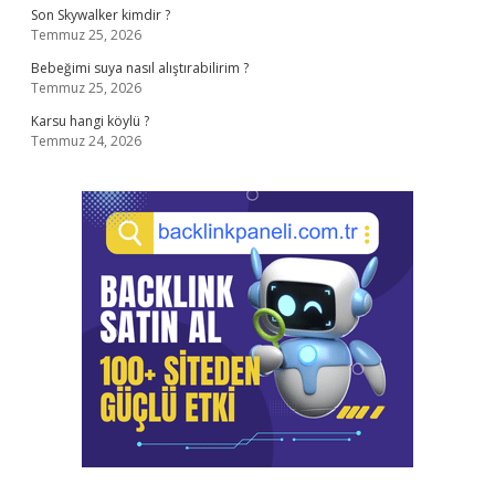
Son Skywalker kimdir ?
Temmuz 25, 2026
Bebeğimi suya nasıl alıştırabilirim ?
Temmuz 25, 2026
Karsu hangi köylü ?
Temmuz 24, 2026