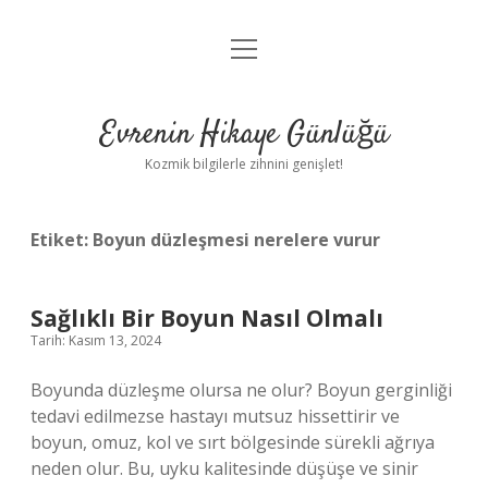
menüyü
Anasayfa
aç
Gizlilik Politikası
Evrenin Hikaye Günlüğü
Yasal Uyarı
Kozmik bilgilerle zihnini genişlet!
Hakkımızda
Etiket:
Boyun düzleşmesi nerelere vurur
Sağlıklı Bir Boyun Nasıl Olmalı
Tarih: Kasım 13, 2024
Boyunda düzleşme olursa ne olur? Boyun gerginliği
tedavi edilmezse hastayı mutsuz hissettirir ve
boyun, omuz, kol ve sırt bölgesinde sürekli ağrıya
neden olur. Bu, uyku kalitesinde düşüşe ve sinir