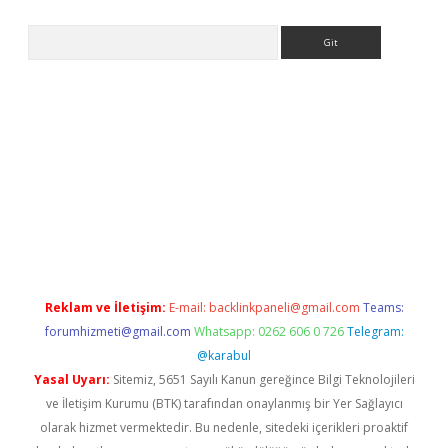
Arama
iriş
Reklam ve İletişim:
E-mail:
backlinkpaneli@gmail.com
Teams:
forumhizmeti@gmail.com
Whatsapp: 0262 606 0 726
Telegram:
@karabul
Yasal Uyarı:
Sitemiz, 5651 Sayılı Kanun gereğince Bilgi Teknolojileri
ve İletişim Kurumu (BTK) tarafından onaylanmış bir Yer Sağlayıcı
olarak hizmet vermektedir. Bu nedenle, sitedeki içerikleri proaktif