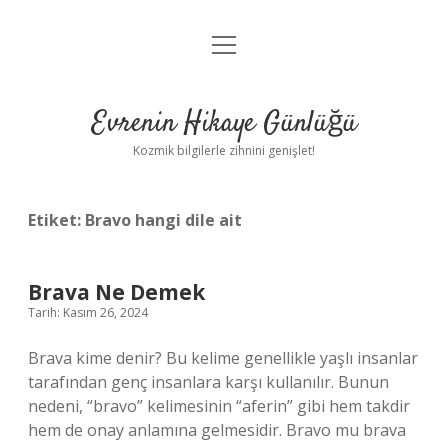
menüyü
Anasayfa
aç
Gizlilik Politikası
Evrenin Hikaye Günlüğü
Yasal Uyarı
Kozmik bilgilerle zihnini genişlet!
Hakkımızda
Etiket:
Bravo hangi dile ait
Brava Ne Demek
Tarih: Kasım 26, 2024
Brava kime denir? Bu kelime genellikle yaşlı insanlar
tarafından genç insanlara karşı kullanılır. Bunun
nedeni, “bravo” kelimesinin “aferin” gibi hem takdir
hem de onay anlamına gelmesidir. Bravo mu brava