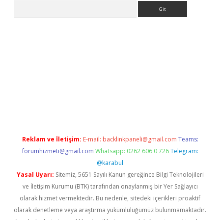
Arama
iriş
Reklam ve İletişim:
E-mail:
backlinkpaneli@gmail.com
Teams:
forumhizmeti@gmail.com
Whatsapp: 0262 606 0 726
Telegram:
@karabul
Yasal Uyarı:
Sitemiz, 5651 Sayılı Kanun gereğince Bilgi Teknolojileri
ve İletişim Kurumu (BTK) tarafından onaylanmış bir Yer Sağlayıcı
olarak hizmet vermektedir. Bu nedenle, sitedeki içerikleri proaktif
olarak denetleme veya araştırma yükümlülüğümüz bulunmamaktadır.