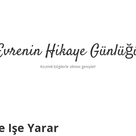
Evrenin Hikaye Günlüğ
Kozmik bilgilerle zihnini genişlet!
 Işe Yarar