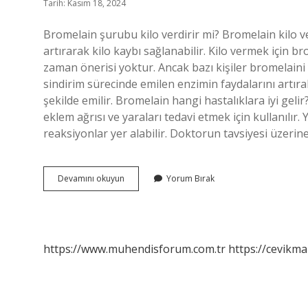
Tarih: Kasım 18, 2024
Bromelain şurubu kilo verdirir mi? Bromelain kilo v
artırarak kilo kaybı sağlanabilir. Kilo vermek için bro
zaman önerisi yoktur. Ancak bazı kişiler bromelaini 
sindirim sürecinde emilen enzimin faydalarını artıra
şekilde emilir. Bromelain hangi hastalıklara iyi gelir
eklem ağrısı ve yaraları tedavi etmek için kullanılır. 
reaksiyonlar yer alabilir. Doktorun tavsiyesi üzerin
Bromelain
Devamını okuyun
Yorum Bırak
Şurubu
Ne
Işe
Yarar
https://www.muhendisforum.com.tr
https://cevikma