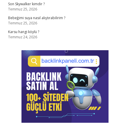
Son Skywalker kimdir ?
Temmuz 25, 2026
Bebeğimi suya nasıl alıştırabilirim ?
Temmuz 25, 2026
Karsu hangi köylü ?
Temmuz 24, 2026