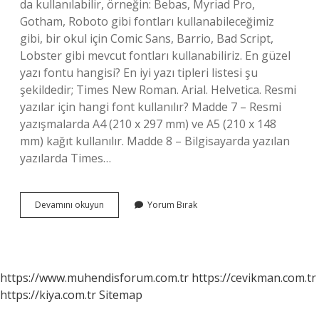
da kullanılabilir, örneğin: Bebas, Myriad Pro,
Gotham, Roboto gibi fontları kullanabileceğimiz
gibi, bir okul için Comic Sans, Barrio, Bad Script,
Lobster gibi mevcut fontları kullanabiliriz. En güzel
yazı fontu hangisi? En iyi yazı tipleri listesi şu
şekildedir; Times New Roman. Arial. Helvetica. Resmi
yazılar için hangi font kullanılır? Madde 7 – Resmi
yazışmalarda A4 (210 x 297 mm) ve A5 (210 x 148
mm) kağıt kullanılır. Madde 8 – Bilgisayarda yazılan
yazılarda Times…
Afişlerde
Devamını okuyun
Yorum Bırak
Hangi
Yazı
Tipi
Kullanılır
https://www.muhendisforum.com.tr
https://cevikman.com.tr
https://kiya.com.tr
Sitemap