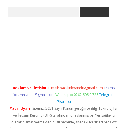
Arama
iriş
Reklam ve İletişim:
E-mail:
backlinkpaneli@gmail.com
Teams:
forumhizmeti@gmail.com
Whatsapp: 0262 606 0 726
Telegram:
@karabul
Yasal Uyarı:
Sitemiz, 5651 Sayılı Kanun gereğince Bilgi Teknolojileri
ve İletişim Kurumu (BTK) tarafından onaylanmış bir Yer Sağlayıcı
olarak hizmet vermektedir. Bu nedenle, sitedeki içerikleri proaktif