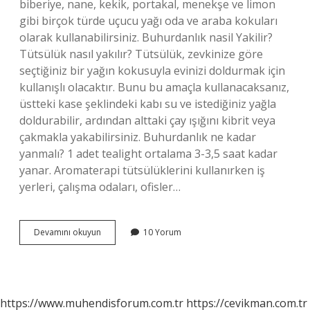
biberiye, nane, kekik, portakal, menekşe ve limon
gibi birçok türde uçucu yağı oda ve araba kokuları
olarak kullanabilirsiniz. Buhurdanlık nasil Yakilir?
Tütsülük nasıl yakılır? Tütsülük, zevkinize göre
seçtiğiniz bir yağın kokusuyla evinizi doldurmak için
kullanışlı olacaktır. Bunu bu amaçla kullanacaksanız,
üstteki kase şeklindeki kabı su ve istediğiniz yağla
doldurabilir, ardından alttaki çay ışığını kibrit veya
çakmakla yakabilirsiniz. Buhurdanlık ne kadar
yanmalı? 1 adet tealight ortalama 3-3,5 saat kadar
yanar. Aromaterapi tütsülüklerini kullanırken iş
yerleri, çalışma odaları, ofisler…
Buhurdanlıkta
Devamını okuyun
10 Yorum
Ne
Yakılır
https://www.muhendisforum.com.tr
https://cevikman.com.tr