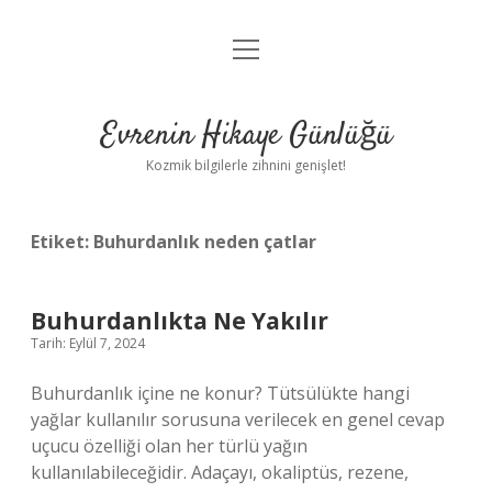
menüyü
Anasayfa
aç
Gizlilik Politikası
Evrenin Hikaye Günlüğü
Yasal Uyarı
Kozmik bilgilerle zihnini genişlet!
Hakkımızda
Etiket:
Buhurdanlık neden çatlar
Buhurdanlıkta Ne Yakılır
Tarih: Eylül 7, 2024
Buhurdanlık içine ne konur? Tütsülükte hangi
yağlar kullanılır sorusuna verilecek en genel cevap
uçucu özelliği olan her türlü yağın
kullanılabileceğidir. Adaçayı, okaliptüs, rezene,