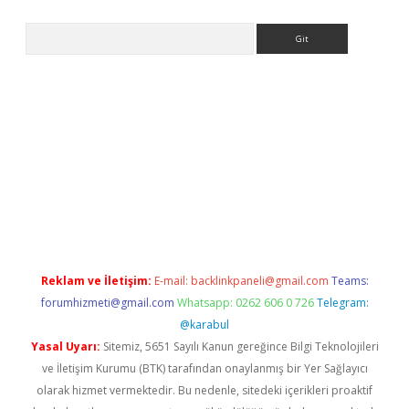
Arama
giriş
Reklam ve İletişim:
E-mail:
backlinkpaneli@gmail.com
Teams:
forumhizmeti@gmail.com
Whatsapp: 0262 606 0 726
Telegram:
@karabul
Yasal Uyarı:
Sitemiz, 5651 Sayılı Kanun gereğince Bilgi Teknolojileri
ve İletişim Kurumu (BTK) tarafından onaylanmış bir Yer Sağlayıcı
olarak hizmet vermektedir. Bu nedenle, sitedeki içerikleri proaktif