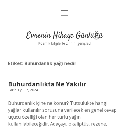
menüyü
Anasayfa
aç
Gizlilik Politikası
Evrenin Hikaye Günlüğü
Yasal Uyarı
Kozmik bilgilerle zihnini genişlet!
Hakkımızda
Etiket:
Buhurdanlık yağı nedir
Buhurdanlıkta Ne Yakılır
Tarih: Eylül 7, 2024
Buhurdanlık içine ne konur? Tütsülükte hangi
yağlar kullanılır sorusuna verilecek en genel cevap
uçucu özelliği olan her türlü yağın
kullanılabileceğidir. Adaçayı, okaliptüs, rezene,