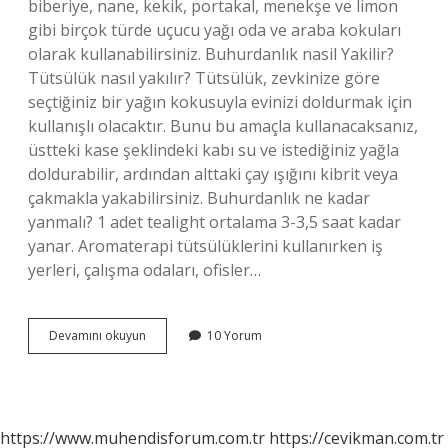
biberiye, nane, kekik, portakal, menekşe ve limon
gibi birçok türde uçucu yağı oda ve araba kokuları
olarak kullanabilirsiniz. Buhurdanlık nasil Yakilir?
Tütsülük nasıl yakılır? Tütsülük, zevkinize göre
seçtiğiniz bir yağın kokusuyla evinizi doldurmak için
kullanışlı olacaktır. Bunu bu amaçla kullanacaksanız,
üstteki kase şeklindeki kabı su ve istediğiniz yağla
doldurabilir, ardından alttaki çay ışığını kibrit veya
çakmakla yakabilirsiniz. Buhurdanlık ne kadar
yanmalı? 1 adet tealight ortalama 3-3,5 saat kadar
yanar. Aromaterapi tütsülüklerini kullanırken iş
yerleri, çalışma odaları, ofisler…
Buhurdanlıkta
Devamını okuyun
10 Yorum
Ne
Yakılır
https://www.muhendisforum.com.tr
https://cevikman.com.tr