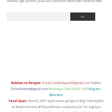
halinde, ilgili içerikler yasal süre içerisinde sitemizden kaldırılacaktır.
Arama
giriş
Reklam ve İletişim:
E-mail:
backlinkpaneli@gmail.com
Teams:
forumhizmeti@gmail.com
Whatsapp: 0262 606 0 726
Telegram:
@karabul
Yasal Uyarı:
Sitemiz, 5651 Sayılı Kanun gereğince Bilgi Teknolojileri
ve İletişim Kurumu (BTK) tarafından onaylanmış bir Yer Sağlayıcı