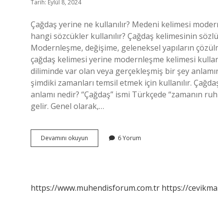
Tarih: Eylül 8, 2024
Çağdaş yerine ne kullanılır? Medeni kelimesi modern
hangi sözcükler kullanılır? Çağdaş kelimesinin sözlü
Modernleşme, değişime, geleneksel yapıların çözül
çağdaş kelimesi yerine modernleşme kelimesi kullan
diliminde var olan veya gerçekleşmiş bir şey anlam
şimdiki zamanları temsil etmek için kullanılır. Çağ
anlamı nedir? “Çağdaş” ismi Türkçede “zamanın ru
gelir. Genel olarak,…
Çağdaş
Devamını okuyun
6 Yorum
Kelimesi
Yerine
Ne
Kullanılır
https://www.muhendisforum.com.tr
https://cevikma