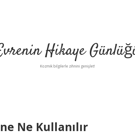
Evrenin Hikaye Günlüğ
Kozmik bilgilerle zihnini genişlet!
ne Ne Kullanılır