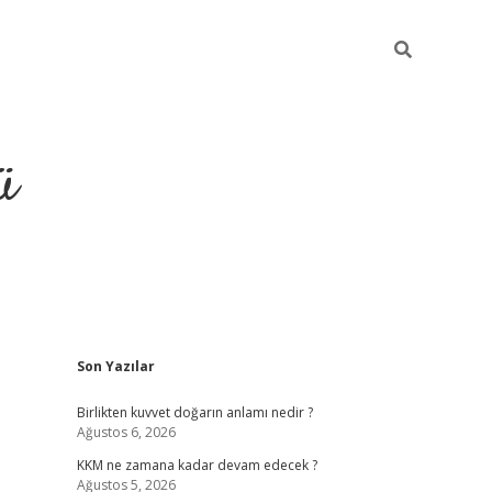
ü
Sidebar
Son Yazılar
hiltonbet giriş
Birlikten kuvvet doğarın anlamı nedir ?
Ağustos 6, 2026
KKM ne zamana kadar devam edecek ?
Ağustos 5, 2026