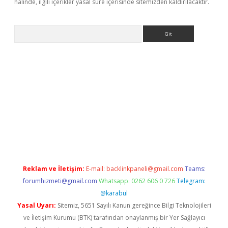
halinde, ilgili içerikler yasal süre içerisinde sitemizden kaldırılacaktır.
Arama
giriş
Reklam ve İletişim:
E-mail:
backlinkpaneli@gmail.com
Teams:
forumhizmeti@gmail.com
Whatsapp: 0262 606 0 726
Telegram:
@karabul
Yasal Uyarı:
Sitemiz, 5651 Sayılı Kanun gereğince Bilgi Teknolojileri
ve İletişim Kurumu (BTK) tarafından onaylanmış bir Yer Sağlayıcı