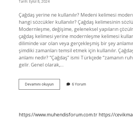
Tarih: Eylül 8, 2024
Çağdaş yerine ne kullanılır? Medeni kelimesi modern
hangi sözcükler kullanılır? Çağdaş kelimesinin sözlü
Modernleşme, değişime, geleneksel yapıların çözül
çağdaş kelimesi yerine modernleşme kelimesi kullan
diliminde var olan veya gerçekleşmiş bir şey anlam
şimdiki zamanları temsil etmek için kullanılır. Çağ
anlamı nedir? “Çağdaş” ismi Türkçede “zamanın ru
gelir. Genel olarak,…
Çağdaş
Devamını okuyun
6 Yorum
Kelimesi
Yerine
Ne
Kullanılır
https://www.muhendisforum.com.tr
https://cevikma