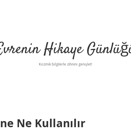
Evrenin Hikaye Günlüğ
Kozmik bilgilerle zihnini genişlet!
ne Ne Kullanılır