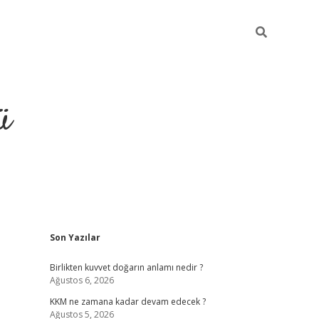
ü
Sidebar
Son Yazılar
hiltonbet giriş
Birlikten kuvvet doğarın anlamı nedir ?
Ağustos 6, 2026
KKM ne zamana kadar devam edecek ?
Ağustos 5, 2026