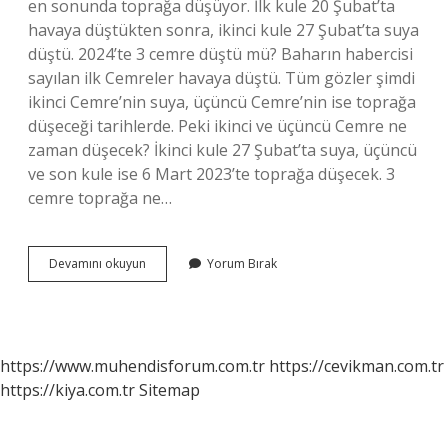
en sonunda toprağa düşüyor. İlk kule 20 Şubat’ta
havaya düştükten sonra, ikinci kule 27 Şubat’ta suya
düştü. 2024’te 3 cemre düştü mü? Baharın habercisi
sayılan ilk Cemreler havaya düştü. Tüm gözler şimdi
ikinci Cemre’nin suya, üçüncü Cemre’nin ise toprağa
düşeceği tarihlerde. Peki ikinci ve üçüncü Cemre ne
zaman düşecek? İkinci kule 27 Şubat’ta suya, üçüncü
ve son kule ise 6 Mart 2023’te toprağa düşecek. 3
cemre toprağa ne…
Bir
Devamını okuyun
Yorum Bırak
Cemre
Ne
Zaman
Düşüyor
https://www.muhendisforum.com.tr
https://cevikman.com.tr
https://kiya.com.tr
Sitemap