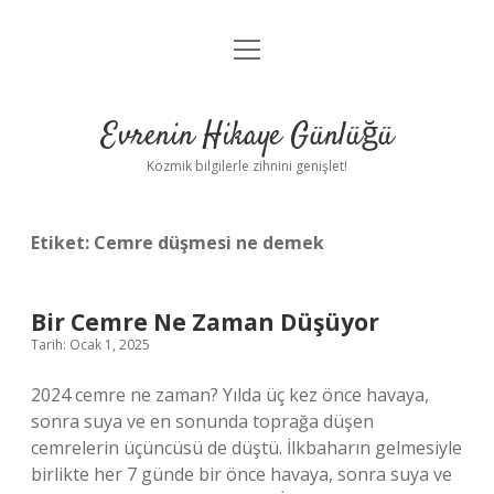
menüyü
Anasayfa
aç
Gizlilik Politikası
Evrenin Hikaye Günlüğü
Yasal Uyarı
Kozmik bilgilerle zihnini genişlet!
Hakkımızda
Etiket:
Cemre düşmesi ne demek
Bir Cemre Ne Zaman Düşüyor
Tarih: Ocak 1, 2025
2024 cemre ne zaman? Yılda üç kez önce havaya,
sonra suya ve en sonunda toprağa düşen
cemrelerin üçüncüsü de düştü. İlkbaharın gelmesiyle
birlikte her 7 günde bir önce havaya, sonra suya ve