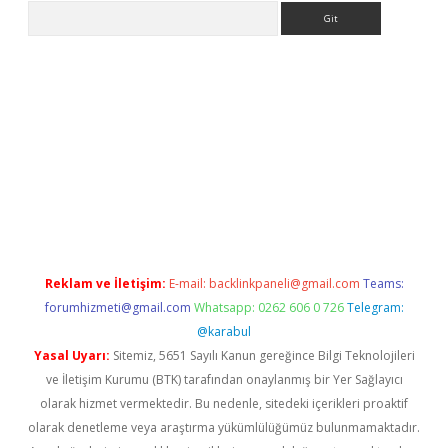
Arama
iriş
Reklam ve İletişim:
E-mail:
backlinkpaneli@gmail.com
Teams:
forumhizmeti@gmail.com
Whatsapp: 0262 606 0 726
Telegram:
@karabul
Yasal Uyarı:
Sitemiz, 5651 Sayılı Kanun gereğince Bilgi Teknolojileri
ve İletişim Kurumu (BTK) tarafından onaylanmış bir Yer Sağlayıcı
olarak hizmet vermektedir. Bu nedenle, sitedeki içerikleri proaktif
olarak denetleme veya araştırma yükümlülüğümüz bulunmamaktadır.