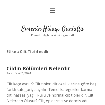
menüyü
Anasayfa
aç
Gizlilik Politikası
Evrenin Hikaye Günlüğü
Yasal Uyarı
Kozmik bilgilerle zihnini genişlet!
Hakkımızda
Etiket:
Cilt Tipi 4 nedir
Cildin Bölümleri Nelerdir
Tarih: Eylül 7, 2024
Cilt kaça ayrılır? Cilt tipleri cilt özelliklerine göre beş
farklı kategoriye ayrılır. Temel kategoriler karma
cilt, hassas, yağlı, kuru ve normal cilt tipleridir. Cilt
Nelerden Oluşur? Cilt, epidermis ve dermis adı