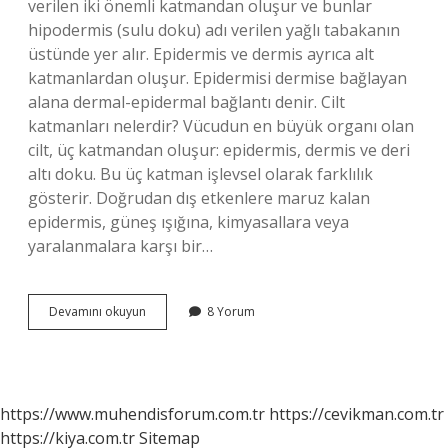
verilen iki önemli katmandan oluşur ve bunlar
hipodermis (sulu doku) adı verilen yağlı tabakanın
üstünde yer alır. Epidermis ve dermis ayrıca alt
katmanlardan oluşur. Epidermisi dermise bağlayan
alana dermal-epidermal bağlantı denir. Cilt
katmanları nelerdir? Vücudun en büyük organı olan
cilt, üç katmandan oluşur: epidermis, dermis ve deri
altı doku. Bu üç katman işlevsel olarak farklılık
gösterir. Doğrudan dış etkenlere maruz kalan
epidermis, güneş ışığına, kimyasallara veya
yaralanmalara karşı bir…
Cildin
Devamını okuyun
8 Yorum
Bölümleri
Nelerdir
https://www.muhendisforum.com.tr
https://cevikman.com.tr
https://kiya.com.tr
Sitemap