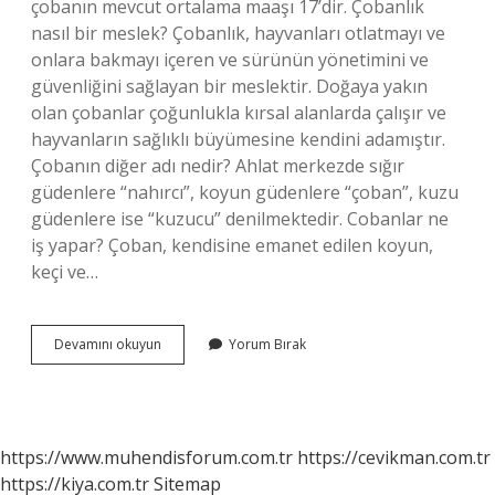
çobanın mevcut ortalama maaşı 17’dir. Çobanlık
nasıl bir meslek? Çobanlık, hayvanları otlatmayı ve
onlara bakmayı içeren ve sürünün yönetimini ve
güvenliğini sağlayan bir meslektir. Doğaya yakın
olan çobanlar çoğunlukla kırsal alanlarda çalışır ve
hayvanların sağlıklı büyümesine kendini adamıştır.
Çobanın diğer adı nedir? Ahlat merkezde sığır
güdenlere “nahırcı”, koyun güdenlere “çoban”, kuzu
güdenlere ise “kuzucu” denilmektedir. Cobanlar ne
iş yapar? Çoban, kendisine emanet edilen koyun,
keçi ve…
Çoban
Devamını okuyun
Yorum Bırak
Ne
Iş
Yapar
https://www.muhendisforum.com.tr
https://cevikman.com.tr
https://kiya.com.tr
Sitemap