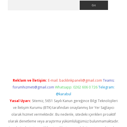
Arama
iriş
Reklam ve İletişim:
E-mail:
backlinkpaneli@gmail.com
Teams:
forumhizmeti@gmail.com
Whatsapp: 0262 606 0 726
Telegram:
@karabul
Yasal Uyarı:
Sitemiz, 5651 Sayılı Kanun gereğince Bilgi Teknolojileri
ve İletişim Kurumu (BTK) tarafından onaylanmış bir Yer Sağlayıcı
olarak hizmet vermektedir. Bu nedenle, sitedeki içerikleri proaktif
olarak denetleme veya araştırma yükümlülüğümüz bulunmamaktadır.