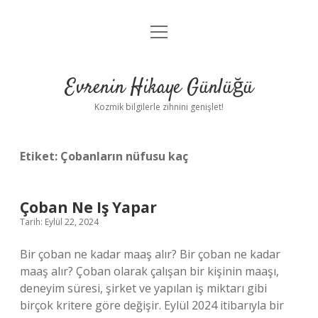
menüyü
Anasayfa
aç
Gizlilik Politikası
Evrenin Hikaye Günlüğü
Yasal Uyarı
Kozmik bilgilerle zihnini genişlet!
Hakkımızda
Etiket:
Çobanların nüfusu kaç
Çoban Ne Iş Yapar
Tarih: Eylül 22, 2024
Bir çoban ne kadar maaş alır? Bir çoban ne kadar
maaş alır? Çoban olarak çalışan bir kişinin maaşı,
deneyim süresi, şirket ve yapılan iş miktarı gibi
birçok kritere göre değişir. Eylül 2024 itibarıyla bir