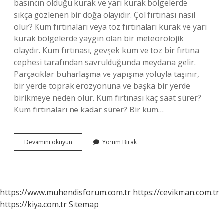
basıncın olduğu kurak ve yarı kurak bölgelerde
sıkça gözlenen bir doğa olayıdır. Çöl fırtınası nasıl
olur? Kum fırtınaları veya toz fırtınaları kurak ve yarı
kurak bölgelerde yaygın olan bir meteorolojik
olaydır. Kum fırtınası, gevşek kum ve toz bir fırtına
cephesi tarafından savrulduğunda meydana gelir.
Parçacıklar buharlaşma ve yapışma yoluyla taşınır,
bir yerde toprak erozyonuna ve başka bir yerde
birikmeye neden olur. Kum fırtınası kaç saat sürer?
Kum fırtınaları ne kadar sürer? Bir kum…
Çöl
Devamını okuyun
Yorum Bırak
Fırtınası
Nasıl
Oluşur
https://www.muhendisforum.com.tr
https://cevikman.com.tr
https://kiya.com.tr
Sitemap