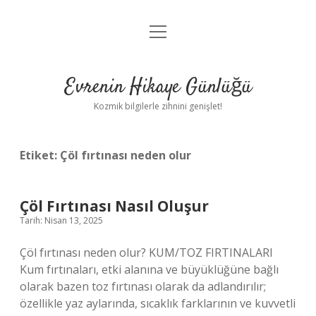
menüyü
Anasayfa
aç
Gizlilik Politikası
Evrenin Hikaye Günlüğü
Yasal Uyarı
Kozmik bilgilerle zihnini genişlet!
Hakkımızda
Etiket:
Çöl fırtınası neden olur
Çöl Fırtınası Nasıl Oluşur
Tarih: Nisan 13, 2025
Çöl fırtınası neden olur? KUM/TOZ FIRTINALARI
Kum fırtınaları, etki alanına ve büyüklüğüne bağlı
olarak bazen toz fırtınası olarak da adlandırılır;
özellikle yaz aylarında, sıcaklık farklarının ve kuvvetli