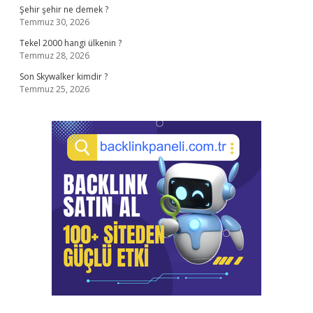
Şehir şehir ne demek ?
Temmuz 30, 2026
Tekel 2000 hangi ülkenin ?
Temmuz 28, 2026
Son Skywalker kimdir ?
Temmuz 25, 2026