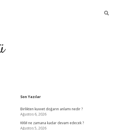
ü
Sidebar
Son Yazılar
hiltonbet giriş
Birlikten kuvvet doğarın anlamı nedir ?
Ağustos 6, 2026
KKM ne zamana kadar devam edecek ?
Ağustos 5, 2026