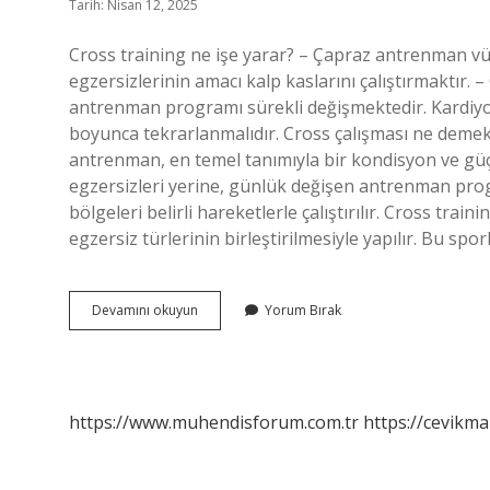
Tarih: Nisan 12, 2025
Cross training ne işe yarar? – Çapraz antrenman vüc
egzersizlerinin amacı kalp kaslarını çalıştırmaktır.
antrenman programı sürekli değişmektedir. Kardiyo 
boyunca tekrarlanmalıdır. Cross çalışması ne deme
antrenman, en temel tanımıyla bir kondisyon ve güç 
egzersizleri yerine, günlük değişen antrenman pr
bölgeleri belirli hareketlerle çalıştırılır. Cross trai
egzersiz türlerinin birleştirilmesiyle yapılır. Bu spo
Kros
Devamını okuyun
Yorum Bırak
Antrenmani
Nedir
https://www.muhendisforum.com.tr
https://cevikma