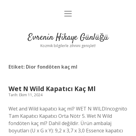
menüyü
Anasayfa
aç
Gizlilik Politikası
Evrenin Hikaye Günlüğü
Yasal Uyarı
Kozmik bilgilerle zihnini genişlet!
Hakkımızda
Etiket:
Dior fondöten kaç ml
Wet N Wild Kapatıcı Kaç Ml
Tarih: Ekim 11, 2024
Wet and Wild kapatıcı kaç ml? WET N WILDIncognito
Tam Kapatıcı Kapatıcı Orta Nötr 5. Wet N Wild
fondöten kaç ml? Dahil değildir. Ürün ambalaj
boyutları (U x G x Y): 9,2 x 3,7 x 3,0 Essence kapatıcı