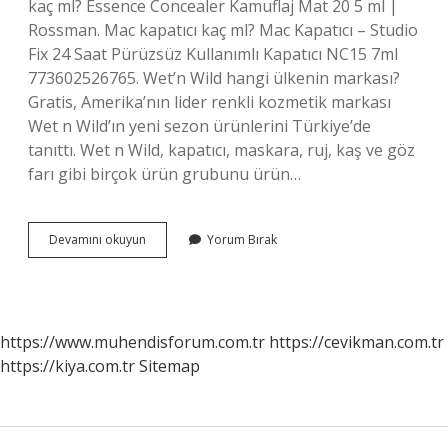
kaç ml? Essence Concealer Kamuflaj Mat 20 5 ml |
Rossman. Mac kapatıcı kaç ml? Mac Kapatıcı – Studio
Fix 24 Saat Pürüzsüz Kullanımlı Kapatıcı NC15 7ml
773602526765. Wet’n Wild hangi ülkenin markası?
Gratis, Amerika’nın lider renkli kozmetik markası
Wet n Wild’ın yeni sezon ürünlerini Türkiye’de
tanıttı. Wet n Wild, kapatıcı, maskara, ruj, kaş ve göz
farı gibi birçok ürün grubunu ürün…
Wet
Devamını okuyun
Yorum Bırak
N
Wild
Kapatıcı
Kaç
Ml
https://www.muhendisforum.com.tr
https://cevikman.com.tr
https://kiya.com.tr
Sitemap