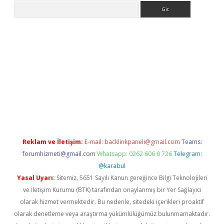
Arama
giriş
Reklam ve İletişim:
E-mail:
backlinkpaneli@gmail.com
Teams:
forumhizmeti@gmail.com
Whatsapp: 0262 606 0 726
Telegram:
@karabul
Yasal Uyarı:
Sitemiz, 5651 Sayılı Kanun gereğince Bilgi Teknolojileri
ve İletişim Kurumu (BTK) tarafından onaylanmış bir Yer Sağlayıcı
olarak hizmet vermektedir. Bu nedenle, sitedeki içerikleri proaktif
olarak denetleme veya araştırma yükümlülüğümüz bulunmamaktadır.