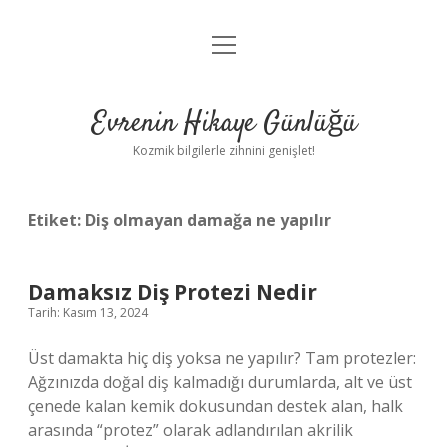
menüyü
Anasayfa
aç
Gizlilik Politikası
Evrenin Hikaye Günlüğü
Yasal Uyarı
Kozmik bilgilerle zihnini genişlet!
Hakkımızda
Etiket:
Diş olmayan damağa ne yapılır
Damaksız Diş Protezi Nedir
Tarih: Kasım 13, 2024
Üst damakta hiç diş yoksa ne yapılır? Tam protezler:
Ağzınızda doğal diş kalmadığı durumlarda, alt ve üst
çenede kalan kemik dokusundan destek alan, halk
arasında “protez” olarak adlandırılan akrilik