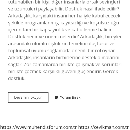
tutunabilen bir kişi, diğer insanlarla ortak sevinçleri
ve üzüntüleri paylaşabilir. Dostluk nasıl ifade edilir?
Arkadaşlık, karşıdaki insanı her haliyle kabul edecek
şekilde programlanmış, kayıtsızlığı ve koşulsuzluğu
içeren tam bir kapsayıcılık ve kabullenme halidir.
Dostluk nedir ve önemi nelerdir? Arkadaşlık, bireyler
arasındaki olumlu ilişkilerin temelini oluşturur ve
toplumsal uyumu sağlamada önemli bir rol oynar.
Arkadaşlık, insanların birbirlerine destek olmalarını
sağlar. Zor zamanlarda birlikte çalışmak ve sorunları
birlikte çözmek karşılıklı güveni güçlendirir. Gercek
dostluk…
Dostluk
Devamını okuyun
Yorum Bırak
Neler
Ifade
Ediyor
https://www.muhendisforum.com.tr
https://cevikman.com.tr