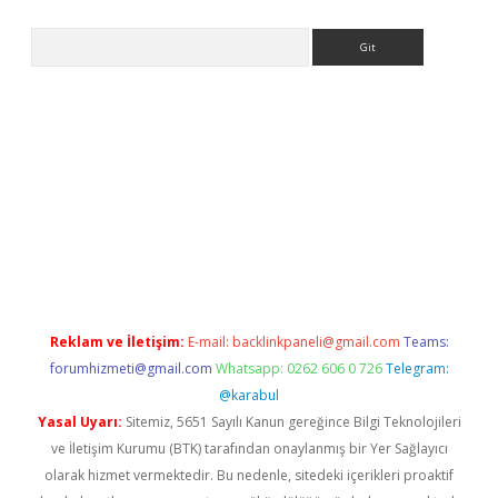
Arama
iriş
Reklam ve İletişim:
E-mail:
backlinkpaneli@gmail.com
Teams:
forumhizmeti@gmail.com
Whatsapp: 0262 606 0 726
Telegram:
@karabul
Yasal Uyarı:
Sitemiz, 5651 Sayılı Kanun gereğince Bilgi Teknolojileri
ve İletişim Kurumu (BTK) tarafından onaylanmış bir Yer Sağlayıcı
olarak hizmet vermektedir. Bu nedenle, sitedeki içerikleri proaktif