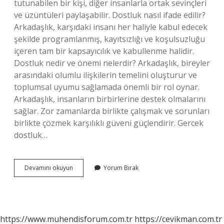
tutunabilen bir kişi, diğer insanlarla ortak sevinçleri
ve üzüntüleri paylaşabilir. Dostluk nasıl ifade edilir?
Arkadaşlık, karşıdaki insanı her haliyle kabul edecek
şekilde programlanmış, kayıtsızlığı ve koşulsuzluğu
içeren tam bir kapsayıcılık ve kabullenme halidir.
Dostluk nedir ve önemi nelerdir? Arkadaşlık, bireyler
arasındaki olumlu ilişkilerin temelini oluşturur ve
toplumsal uyumu sağlamada önemli bir rol oynar.
Arkadaşlık, insanların birbirlerine destek olmalarını
sağlar. Zor zamanlarda birlikte çalışmak ve sorunları
birlikte çözmek karşılıklı güveni güçlendirir. Gercek
dostluk…
Dostluk
Devamını okuyun
Yorum Bırak
Neler
Ifade
Ediyor
https://www.muhendisforum.com.tr
https://cevikman.com.tr