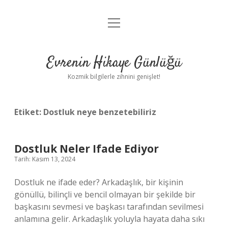
menüyü
Anasayfa
aç
Gizlilik Politikası
Evrenin Hikaye Günlüğü
Yasal Uyarı
Kozmik bilgilerle zihnini genişlet!
Hakkımızda
Etiket:
Dostluk neye benzetebiliriz
Dostluk Neler Ifade Ediyor
Tarih: Kasım 13, 2024
Dostluk ne ifade eder? Arkadaşlık, bir kişinin
gönüllü, bilinçli ve bencil olmayan bir şekilde bir
başkasını sevmesi ve başkası tarafından sevilmesi
anlamına gelir. Arkadaşlık yoluyla hayata daha sıkı