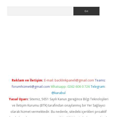
Arama
iriş
Reklam ve İletişim:
E-mail:
backlinkpaneli@gmail.com
Teams:
forumhizmeti@gmail.com
Whatsapp: 0262 606 0 726
Telegram:
@karabul
Yasal Uyarı:
Sitemiz, 5651 Sayılı Kanun gereğince Bilgi Teknolojileri
ve İletişim Kurumu (BTK) tarafından onaylanmış bir Yer Sağlayıcı
olarak hizmet vermektedir. Bu nedenle, sitedeki içerikleri proaktif