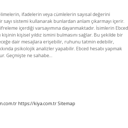
imelerin, ifadelerin veya cümlelerin sayısal değerini
ir sayı sistemi kullanarak bunlardan anlam çıkarmayı içerir.
 şifreleme içerdiği varsayımına dayanmaktadır. İsimlerin Ebced
işinin kişisel yıldız ismini bulmasını sağlar. Bu şekilde bir
leceğe dair mesajlara erişebilir, ruhunu tatmin edebilir,
kkında psikolojik analizler yapabilir. Ebced hesabı yapmak
ktur. Geçmişte ne sahabe…
n.com.tr
https://kiya.com.tr
Sitemap