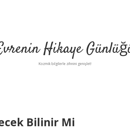
Evrenin Hikaye Günlüğ
Kozmik bilgilerle zihnini genişlet!
ecek Bilinir Mi