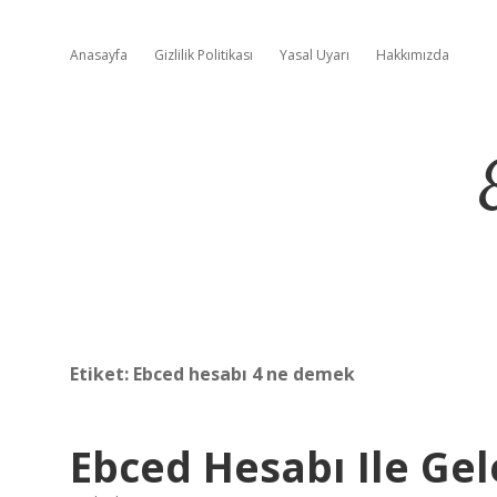
Anasayfa
Gizlilik Politikası
Yasal Uyarı
Hakkımızda
Etiket:
Ebced hesabı 4 ne demek
Ebced Hesabı Ile Gel