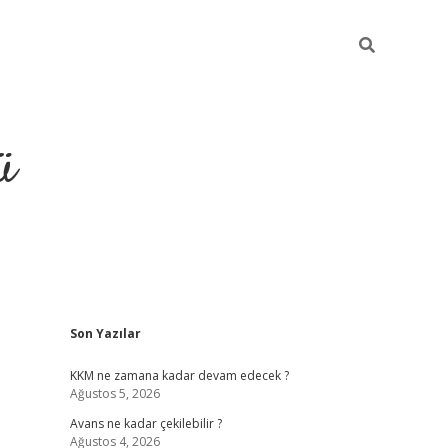
ü
Sidebar
Son Yazılar
hiltonbet giriş
KKM ne zamana kadar devam edecek ?
Ağustos 5, 2026
Avans ne kadar çekilebilir ?
Ağustos 4, 2026