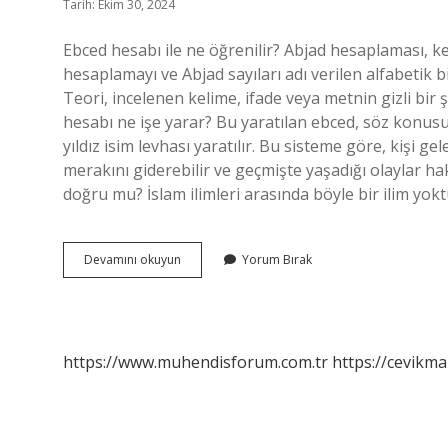
Tarih: Ekim 30, 2024
Ebced hesabı ile ne öğrenilir? Abjad hesaplaması, kel
hesaplamayı ve Abjad sayıları adı verilen alfabetik b
Teori, incelenen kelime, ifade veya metnin gizli bir
hesabı ne işe yarar? Bu yaratılan ebced, söz konusu k
yıldız isim levhası yaratılır. Bu sisteme göre, kişi ge
merakını giderebilir ve geçmişte yaşadığı olaylar ha
doğru mu? İslam ilimleri arasında böyle bir ilim yo
Ebced
Devamını okuyun
Yorum Bırak
Hesabı
Ile
Gelecek
Bilinir
Mi
https://www.muhendisforum.com.tr
https://cevikma